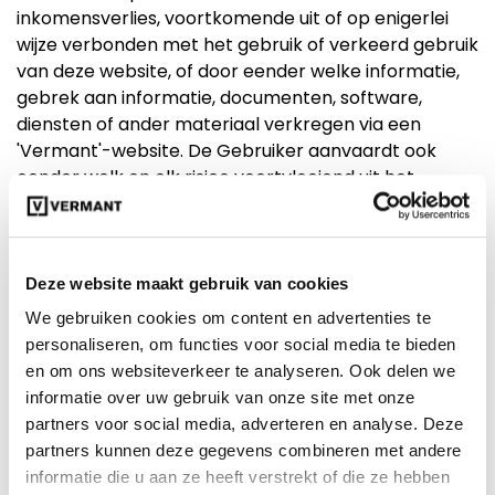
inkomensverlies, voortkomende uit of op enigerlei
wijze verbonden met het gebruik of verkeerd gebruik
van deze website, of door eender welke informatie,
gebrek aan informatie, documenten, software,
diensten of ander materiaal verkregen via een
'Vermant'-website. De Gebruiker aanvaardt ook
eender welk en elk risico voortvloeiend uit het
gebruik van deze website, ongeacht of dit gebaseerd
is op een overeenkomst, onrechtmatige daad,
burgerlijke aansprakelijkheid of overige, zelfs in het
geval dat 'Vermant' en/of een van haar werknemers,
Deze website maakt gebruik van cookies
filialen, of agenten op de hoogte zijn gebracht van de
We gebruiken cookies om content en advertenties te
mogelijkheid van beschadiging. 'Vermant' is niet
personaliseren, om functies voor social media te bieden
aansprakelijk voor enig verlies of enige verwonding
en om ons websiteverkeer te analyseren. Ook delen we
geheel of gedeeltelijk veroorzaakt door haar
informatie over uw gebruik van onze site met onze
handelingen, nalatigheden of omstandigheden
partners voor social media, adverteren en analyse. Deze
buiten haar controle, waaronder het bezorgen,
partners kunnen deze gegevens combineren met andere
samenstellen, tonen of afleveren van de informatie,
informatie die u aan ze heeft verstrekt of die ze hebben