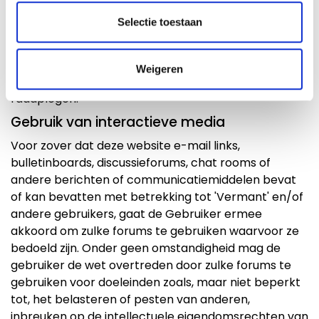
ongeoorloofd of verboden gebruik door de
Selectie toestaan
Gebruiker behoudt 'Vermant' zich het recht voor om
naar eigen goeddunken de Gebruiker het gebruik
van de website te ontzeggen of de Gebruiker te
Weigeren
verbieden om deze website in de toekomst te
raadplegen.
Gebruik van interactieve media
Voor zover dat deze website e-mail links,
bulletinboards, discussieforums, chat rooms of
andere berichten of communicatiemiddelen bevat
of kan bevatten met betrekking tot 'Vermant' en/of
andere gebruikers, gaat de Gebruiker ermee
akkoord om zulke forums te gebruiken waarvoor ze
bedoeld zijn. Onder geen omstandigheid mag de
gebruiker de wet overtreden door zulke forums te
gebruiken voor doeleinden zoals, maar niet beperkt
tot, het belasteren of pesten van anderen,
inbreuken op de intellectuele eigendomsrechten van