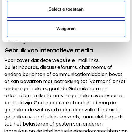
ongeoorloofd of verboden gebruik door de
Selectie toestaan
Gebruiker behoudt 'Vermant' zich het recht voor om
naar eigen goeddunken de Gebruiker het gebruik
van de website te ontzeggen of de Gebruiker te
Weigeren
verbieden om deze website in de toekomst te
raadplegen.
Gebruik van interactieve media
Voor zover dat deze website e-mail links,
bulletinboards, discussieforums, chat rooms of
andere berichten of communicatiemiddelen bevat
of kan bevatten met betrekking tot 'Vermant' en/of
andere gebruikers, gaat de Gebruiker ermee
akkoord om zulke forums te gebruiken waarvoor ze
bedoeld zijn. Onder geen omstandigheid mag de
gebruiker de wet overtreden door zulke forums te
gebruiken voor doeleinden zoals, maar niet beperkt
tot, het belasteren of pesten van anderen,
inbreuken op de intellectuele eigendomsrechten van