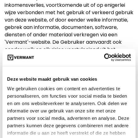
inkomensverlies, voortkomende uit of op enigerlei
wijze verbonden met het gebruik of verkeerd gebruik
van deze website, of door eender welke informatie,
gebrek aan informatie, documenten, software,
diensten of ander materiaal verkregen via een
'Vermant'-website. De Gebruiker aanvaardt ook
eender welk en elk risico voortvloeiend uit het
gebruik van deze website, ongeacht of dit gebaseerd
is op een overeenkomst, onrechtmatige daad,
burgerlijke aansprakelijkheid of overige, zelfs in het
geval dat 'Vermant' en/of een van haar werknemers,
Deze website maakt gebruik van cookies
filialen, of agenten op de hoogte zijn gebracht van de
We gebruiken cookies om content en advertenties te
mogelijkheid van beschadiging. 'Vermant' is niet
personaliseren, om functies voor social media te bieden
aansprakelijk voor enig verlies of enige verwonding
en om ons websiteverkeer te analyseren. Ook delen we
geheel of gedeeltelijk veroorzaakt door haar
informatie over uw gebruik van onze site met onze
handelingen, nalatigheden of omstandigheden
partners voor social media, adverteren en analyse. Deze
buiten haar controle, waaronder het bezorgen,
partners kunnen deze gegevens combineren met andere
samenstellen, tonen of afleveren van de informatie,
informatie die u aan ze heeft verstrekt of die ze hebben