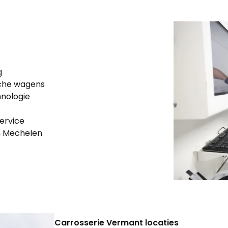
g
ische wagens
hnologie
service
en Mechelen
Carrosserie Vermant locaties