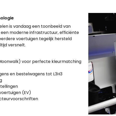
nologie
helen is vandaag een toonbeeld van
 een moderne infrastructuur, efficiënte
rdere voertuigen tegelijk hersteld
tijd versnelt.
oonwalk) voor perfecte kleurmatching
gens en bestelwagens tot L3H3
ng
tellingen
 voertuigen (EV)
ucteurvoorschriften