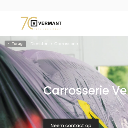
Diensten
Carrosserie
‹ Terug
Carrosserie V
Neem contact op