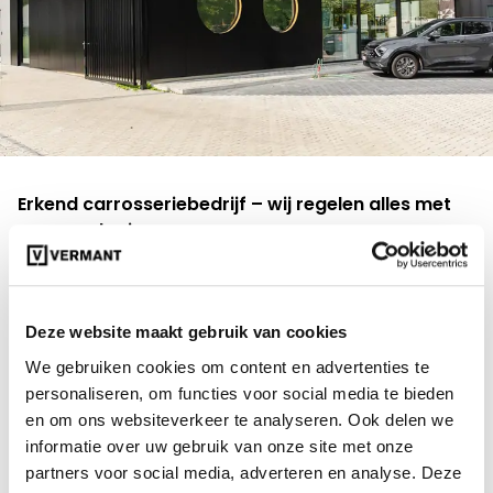
Erkend carrosseriebedrijf – wij regelen alles met
uw verzekering
Carrosserie Vermant is erkend door alle
verzekeringsmaatschappijen. Dat betekent voor u
als klant:
Deze website maakt gebruik van cookies
Wij regelen de volledige administratie met de
We gebruiken cookies om content en advertenties te
verzekering
personaliseren, om functies voor social media te bieden
Vaak heeft u recht op een gratis
en om ons websiteverkeer te analyseren. Ook delen we
vervangwagen
informatie over uw gebruik van onze site met onze
Derde betaler mogelijk – u hoeft niets voor te
partners voor social media, adverteren en analyse. Deze
schieten