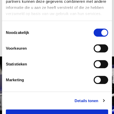
partners kunnen deze gegevens combineren met andere
Eén contactpersoon voor uw volledige dossier
informatie die u aan ze heeft verstrekt of die ze hebben
Snelle goedkeuring en snelle herstelling
verzameld op basis van uw gebruik van hun services.
Zo maken wij autoschade zo eenvoudig en zorgeloos
mogelijk voor u.
Toestemmingsselectie
Noodzakelijk
Neem contact op
Voorkeuren
Statistieken
Marketing
Details tonen