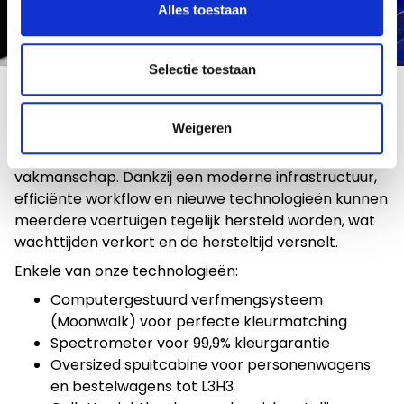
Alles toestaan
Selectie toestaan
Moderne carrosserie met de nieuwste technologie
Weigeren
Onze volledig vernieuwde carrosserie in Mechelen is
vandaag een toonbeeld van innovatie, efficiëntie en
vakmanschap. Dankzij een moderne infrastructuur,
efficiënte workflow en nieuwe technologieën kunnen
meerdere voertuigen tegelijk hersteld worden, wat
wachttijden verkort en de hersteltijd versnelt.
Enkele van onze technologieën:
Computergestuurd verfmengsysteem
(Moonwalk) voor perfecte kleurmatching
Spectrometer voor 99,9% kleurgarantie
Oversized spuitcabine voor personenwagens
en bestelwagens tot L3H3