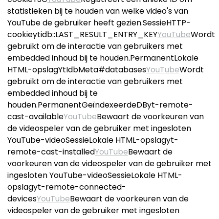
statistieken bij te houden van welke video's van
YouTube de gebruiker heeft gezien.SessieHTTP-
cookieytidb::LAST_RESULT_ENTRY_KEY
YouTube
Wordt
gebruikt om de interactie van gebruikers met
embedded inhoud bij te houden.PermanentLokale
HTML-opslagYtIdbMeta#databases
YouTube
Wordt
gebruikt om de interactie van gebruikers met
embedded inhoud bij te
houden.PermanentGeïndexeerdeDByt-remote-
cast-available
YouTube
Bewaart de voorkeuren van
de videospeler van de gebruiker met ingesloten
YouTube-videoSessieLokale HTML-opslagyt-
remote-cast-installed
YouTube
Bewaart de
voorkeuren van de videospeler van de gebruiker met
ingesloten YouTube-videoSessieLokale HTML-
opslagyt-remote-connected-
devices
YouTube
Bewaart de voorkeuren van de
videospeler van de gebruiker met ingesloten