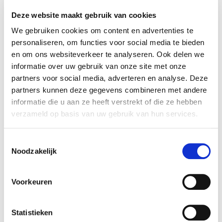
van de website.1 maandHTTP-
Deze website maakt gebruik van cookies
cookiehjActiveViewportIds
Hotjar
Deze cookie bevat
een ID-string gecreëerd op basis van de huidige
We gebruiken cookies om content en advertenties te
sessie. Deze ID-string bevat niet-persoonlijke
personaliseren, om functies voor social media te bieden
informatie over welke subpagina's de gebruiker
en om ons websiteverkeer te analyseren. Ook delen we
bezoekt – deze informatie wordt gebruikt om de
informatie over uw gebruik van onze site met onze
ervaring van de bezoeker te
partners voor social media, adverteren en analyse. Deze
optimaliseren.PermanentLokale HTML-
partners kunnen deze gegevens combineren met andere
opslaghjViewportId
Hotjar
Slaat de schermgrootte
informatie die u aan ze heeft verstrekt of die ze hebben
van de gebruiker op om de grootte van afbeeldingen
verzameld op basis van uw gebruik van hun services.
op de website aan te passen.SessieLokale HTML-
opslag
Toestemmingsselectie
Noodzakelijk
Marketing (33)
Marketingcookies worden gebruikt om bezoekers te
volgen wanneer ze verschillende websites bezoeken.
Voorkeuren
Hun doel is advertenties weergeven die zijn
toegesneden op en relevant zijn voor de individuele
Statistieken
gebruiker. Deze advertenties worden zo