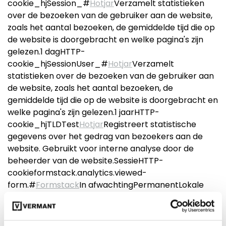
cookie_hjSession_#
Hotjar
Verzamelt statistieken
over de bezoeken van de gebruiker aan de website,
zoals het aantal bezoeken, de gemiddelde tijd die op
de website is doorgebracht en welke pagina's zijn
gelezen.1 dagHTTP-
cookie_hjSessionUser_#
Hotjar
Verzamelt
statistieken over de bezoeken van de gebruiker aan
de website, zoals het aantal bezoeken, de
gemiddelde tijd die op de website is doorgebracht en
welke pagina's zijn gelezen.1 jaarHTTP-
cookie_hjTLDTest
Hotjar
Registreert statistische
gegevens over het gedrag van bezoekers aan de
website. Gebruikt voor interne analyse door de
beheerder van de website.SessieHTTP-
cookieformstack.analytics.viewed-
form.#
Formstack
In afwachtingPermanentLokale
HTML-opslagguest
JotForm
Registreert gegevens
over het gedrag van bezoekers aan de website. Dit
wordt gebruikt voor interne analyse en optimalisatie