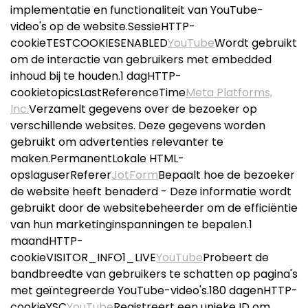
implementatie en functionaliteit van YouTube-
video's op de website.SessieHTTP-
cookieTESTCOOKIESENABLED
YouTube
Wordt gebruikt
om de interactie van gebruikers met embedded
inhoud bij te houden.1 dagHTTP-
cookietopicsLastReferenceTime
Meta Platforms,
Inc.
Verzamelt gegevens over de bezoeker op
verschillende websites. Deze gegevens worden
gebruikt om advertenties relevanter te
maken.PermanentLokale HTML-
opslaguserReferer
JotForm
Bepaalt hoe de bezoeker
de website heeft benaderd - Deze informatie wordt
gebruikt door de websitebeheerder om de efficiëntie
van hun marketinginspanningen te bepalen.1
maandHTTP-
cookieVISITOR_INFO1_LIVE
YouTube
Probeert de
bandbreedte van gebruikers te schatten op pagina's
met geïntegreerde YouTube-video's.180 dagenHTTP-
cookieYSC
YouTube
Registreert een unieke ID om