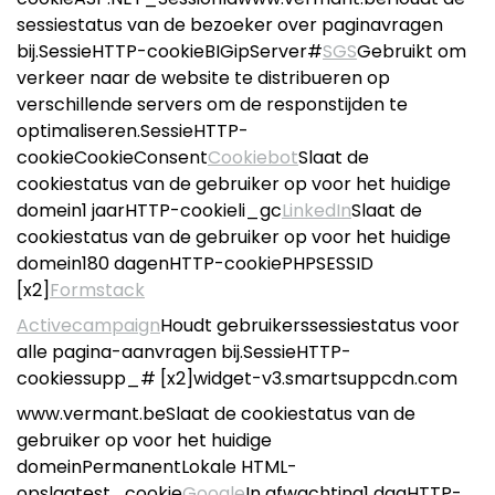
sessiestatus van de bezoeker over paginavragen
bij.SessieHTTP-cookieBIGipServer#
SGS
Gebruikt om
verkeer naar de website te distribueren op
verschillende servers om de responstijden te
optimaliseren.SessieHTTP-
cookieCookieConsent
Cookiebot
Slaat de
cookiestatus van de gebruiker op voor het huidige
domein1 jaarHTTP-cookieli_gc
LinkedIn
Slaat de
cookiestatus van de gebruiker op voor het huidige
domein180 dagenHTTP-cookiePHPSESSID
[x2]
Formstack
Activecampaign
Houdt gebruikerssessiestatus voor
alle pagina-aanvragen bij.SessieHTTP-
cookiessupp_# [x2]widget-v3.smartsuppcdn.com
www.vermant.beSlaat de cookiestatus van de
gebruiker op voor het huidige
domeinPermanentLokale HTML-
opslagtest_cookie
Google
In afwachting1 dagHTTP-