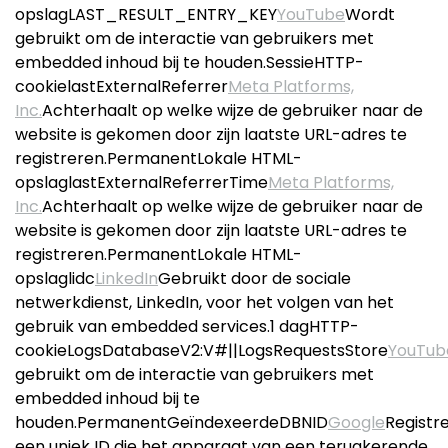
opslagLAST_RESULT_ENTRY_KEY
YouTube
Wordt
gebruikt om de interactie van gebruikers met
embedded inhoud bij te houden.SessieHTTP-
cookielastExternalReferrer
Meta Platforms,
Inc.
Achterhaalt op welke wijze de gebruiker naar de
website is gekomen door zijn laatste URL-adres te
registreren.PermanentLokale HTML-
opslaglastExternalReferrerTime
Meta Platforms,
Inc.
Achterhaalt op welke wijze de gebruiker naar de
website is gekomen door zijn laatste URL-adres te
registreren.PermanentLokale HTML-
opslaglidc
LinkedIn
Gebruikt door de sociale
netwerkdienst, LinkedIn, voor het volgen van het
gebruik van embedded services.1 dagHTTP-
cookieLogsDatabaseV2:V#||LogsRequestsStore
YouTub
gebruikt om de interactie van gebruikers met
embedded inhoud bij te
houden.PermanentGeïndexeerdeDBNID
Google
Registr
een uniek ID die het apparaat van een terugkerende