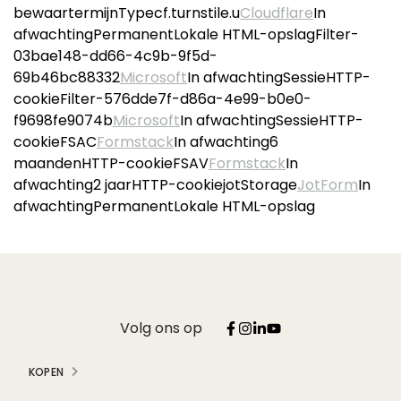
bewaartermijnTypecf.turnstile.u
Cloudflare
In
afwachtingPermanentLokale HTML-opslagFilter-
03bae148-dd66-4c9b-9f5d-
69b46bc88332
Microsoft
In afwachtingSessieHTTP-
cookieFilter-576dde7f-d86a-4e99-b0e0-
f9698fe9074b
Microsoft
In afwachtingSessieHTTP-
cookieFSAC
Formstack
In afwachting6
maandenHTTP-cookieFSAV
Formstack
In
afwachting2 jaarHTTP-cookiejotStorage
JotForm
In
afwachtingPermanentLokale HTML-opslag
Volg ons op
KOPEN