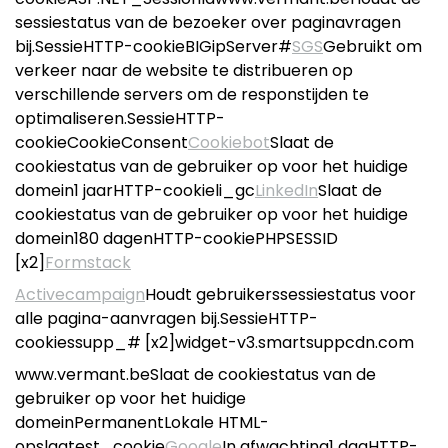
sessiestatus van de bezoeker over paginavragen
bij.SessieHTTP-cookieBIGipServer#
SGS
Gebruikt om
verkeer naar de website te distribueren op
verschillende servers om de responstijden te
optimaliseren.SessieHTTP-
cookieCookieConsent
Cookiebot
Slaat de
cookiestatus van de gebruiker op voor het huidige
domein1 jaarHTTP-cookieli_gc
LinkedIn
Slaat de
cookiestatus van de gebruiker op voor het huidige
domein180 dagenHTTP-cookiePHPSESSID
[x2]
Formstack
Activecampaign
Houdt gebruikerssessiestatus voor
alle pagina-aanvragen bij.SessieHTTP-
cookiessupp_# [x2]widget-v3.smartsuppcdn.com
www.vermant.beSlaat de cookiestatus van de
gebruiker op voor het huidige
domeinPermanentLokale HTML-
opslagtest_cookie
Google
In afwachting1 dagHTTP-