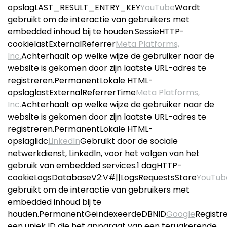
opslagLAST_RESULT_ENTRY_KEY
YouTube
Wordt
gebruikt om de interactie van gebruikers met
embedded inhoud bij te houden.SessieHTTP-
cookielastExternalReferrer
Meta Platforms,
Inc.
Achterhaalt op welke wijze de gebruiker naar de
website is gekomen door zijn laatste URL-adres te
registreren.PermanentLokale HTML-
opslaglastExternalReferrerTime
Meta Platforms,
Inc.
Achterhaalt op welke wijze de gebruiker naar de
website is gekomen door zijn laatste URL-adres te
registreren.PermanentLokale HTML-
opslaglidc
LinkedIn
Gebruikt door de sociale
netwerkdienst, LinkedIn, voor het volgen van het
gebruik van embedded services.1 dagHTTP-
cookieLogsDatabaseV2:V#||LogsRequestsStore
YouTub
gebruikt om de interactie van gebruikers met
embedded inhoud bij te
houden.PermanentGeïndexeerdeDBNID
Google
Registr
een uniek ID die het apparaat van een terugkerende