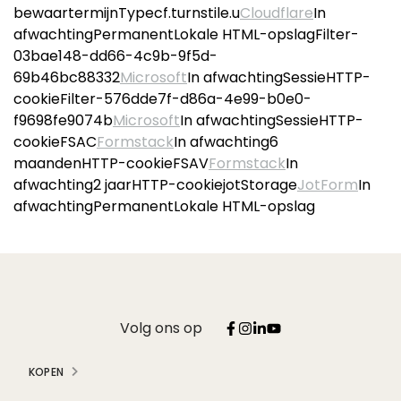
bewaartermijnTypecf.turnstile.u
Cloudflare
In
afwachtingPermanentLokale HTML-opslagFilter-
03bae148-dd66-4c9b-9f5d-
69b46bc88332
Microsoft
In afwachtingSessieHTTP-
cookieFilter-576dde7f-d86a-4e99-b0e0-
f9698fe9074b
Microsoft
In afwachtingSessieHTTP-
cookieFSAC
Formstack
In afwachting6
maandenHTTP-cookieFSAV
Formstack
In
afwachting2 jaarHTTP-cookiejotStorage
JotForm
In
afwachtingPermanentLokale HTML-opslag
Volg ons op
KOPEN