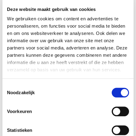
van de website.1 maandHTTP-
Deze website maakt gebruik van cookies
cookiehjActiveViewportIds
Hotjar
Deze cookie bevat
een ID-string gecreëerd op basis van de huidige
We gebruiken cookies om content en advertenties te
sessie. Deze ID-string bevat niet-persoonlijke
personaliseren, om functies voor social media te bieden
informatie over welke subpagina's de gebruiker
en om ons websiteverkeer te analyseren. Ook delen we
bezoekt – deze informatie wordt gebruikt om de
informatie over uw gebruik van onze site met onze
ervaring van de bezoeker te
partners voor social media, adverteren en analyse. Deze
optimaliseren.PermanentLokale HTML-
partners kunnen deze gegevens combineren met andere
opslaghjViewportId
Hotjar
Slaat de schermgrootte
informatie die u aan ze heeft verstrekt of die ze hebben
van de gebruiker op om de grootte van afbeeldingen
verzameld op basis van uw gebruik van hun services.
op de website aan te passen.SessieLokale HTML-
opslag
Toestemmingsselectie
Noodzakelijk
Marketing (33)
Marketingcookies worden gebruikt om bezoekers te
volgen wanneer ze verschillende websites bezoeken.
Voorkeuren
Hun doel is advertenties weergeven die zijn
toegesneden op en relevant zijn voor de individuele
Statistieken
gebruiker. Deze advertenties worden zo