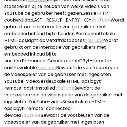
statistieken bij te houden van welke video's van
YouTube de gebruiker heeft gezien.SessieHTTP-
cookieytidb::LAST_RESULT_ENTRY_KEY
YouTube
Wordt
gebruikt om de interactie van gebruikers met
embedded inhoud bij te houden.PermanentLokale
HTML-opslagYtIdbMeta#databases
YouTube
Wordt
gebruikt om de interactie van gebruikers met
embedded inhoud bij te
houden.PermanentGeïndexeerdeDByt-remote-
cast-available
YouTube
Bewaart de voorkeuren van
de videospeler van de gebruiker met ingesloten
YouTube-videoSessieLokale HTML-opslagyt-
remote-cast-installed
YouTube
Bewaart de
voorkeuren van de videospeler van de gebruiker met
ingesloten YouTube-videoSessieLokale HTML-
opslagyt-remote-connected-
devices
YouTube
Bewaart de voorkeuren van de
videospeler van de gebruiker met ingesloten