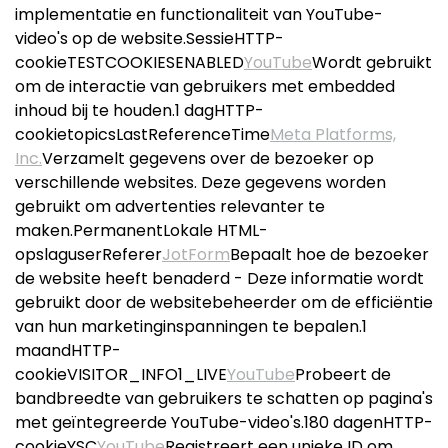
implementatie en functionaliteit van YouTube-
video's op de website.SessieHTTP-
cookieTESTCOOKIESENABLED
YouTube
Wordt gebruikt
om de interactie van gebruikers met embedded
inhoud bij te houden.1 dagHTTP-
cookietopicsLastReferenceTime
Meta Platforms,
Inc.
Verzamelt gegevens over de bezoeker op
verschillende websites. Deze gegevens worden
gebruikt om advertenties relevanter te
maken.PermanentLokale HTML-
opslaguserReferer
JotForm
Bepaalt hoe de bezoeker
de website heeft benaderd - Deze informatie wordt
gebruikt door de websitebeheerder om de efficiëntie
van hun marketinginspanningen te bepalen.1
maandHTTP-
cookieVISITOR_INFO1_LIVE
YouTube
Probeert de
bandbreedte van gebruikers te schatten op pagina's
met geïntegreerde YouTube-video's.180 dagenHTTP-
cookieYSC
YouTube
Registreert een unieke ID om