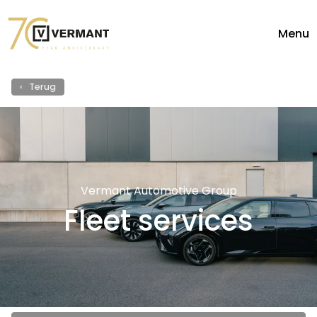
Menu
Diensten
Fleet
‹ Terug
Vermant Automotive Group
Fleet services