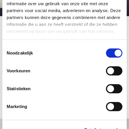
informatie over uw gebruik van onze site met onze
partners voor social media, adverteren en analyse. Deze
partners kunnen deze gegevens combineren met andere
Volvo
informatie die u aan ze heeft verstrekt of die ze hebben
verzameld op basis van uw gebruik van hun services.
Toestemmingsselectie
Volvo staat voor premium mobiliteit met oog voor
Noodzakelijk
mens, milieu en comfort. Het 100% elektrische
gamma – van de compacte EX30 tot de
luxueuze EX90 – bewijst dat elektrisch rijden perfect
Voorkeuren
samengaat met uitstraling en gebruiksgemak. Voeg
daar het intuïtieve infotainment, topveiligheid en een
Statistieken
sterke TCO aan toe, en je krijgt een wagenpark dat
klaar is voor de toekomst én het verschil maakt op
de baan.
Marketing