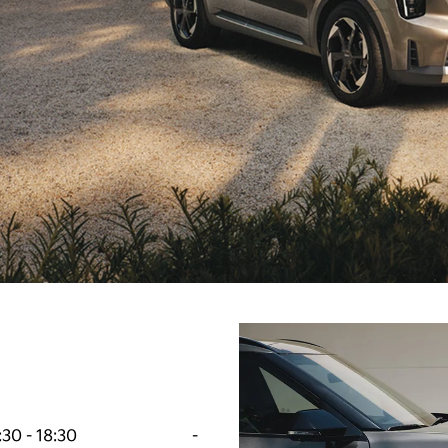
:30
-
18:30
-