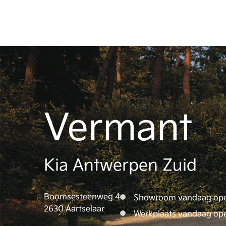
Vermant
Kia Antwerpen Zuid
Boomsesteenweg 4
Showroom vandaag ope
2630 Aartselaar
Werkplaats vandaag op