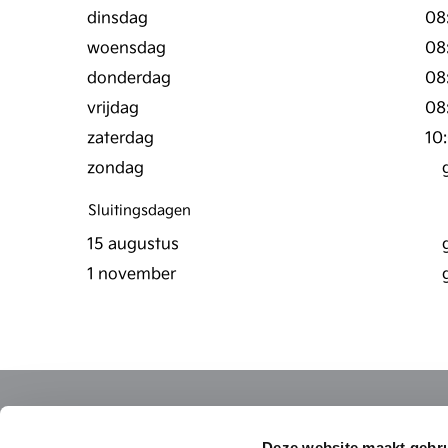
dinsdag
08
woensdag
08
donderdag
08
vrijdag
08
zaterdag
10
zondag
Sluitingsdagen
15 augustus
1 november
Deze website maakt gebru