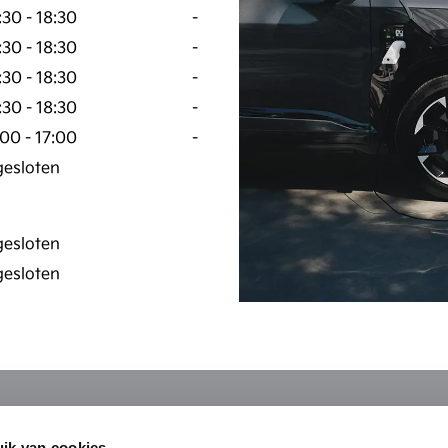
:30
-
18:30
-
:30
-
18:30
-
:30
-
18:30
-
:30
-
18:30
-
:00
-
17:00
-
gesloten
gesloten
gesloten
KOPEN
DIENSTEN
OVER ONS
MAAK 
ik van cookies