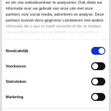
en om ons websiteverkeer te analyseren. Ook delen we
informatie over uw gebruik van onze site met onze
partners voor social media, adverteren en analyse. Deze
partners kunnen deze gegevens combineren met andere
Voorkeur locatie voor afspraak
*
informatie die u aan ze heeft verstrekt of die ze hebben
verzameld op basis van uw gebruik van hun services.
Toestemmingsselectie
Type afspraak
*
Noodzakelijk
Voorkeuren
Selecteer een voorkeursdatum. We contacteren u
Statistieken
om de afspraak te bevestigen.
*
Marketing
Opgelet: de werkplaats is gesloten in het weekend
(za/zo).