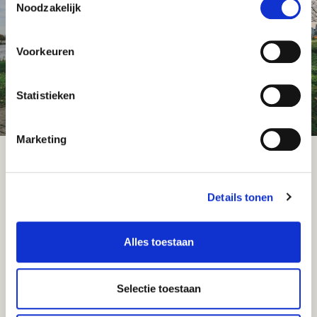
beschikt over meerdere
Noodzakelijk
vestigingen langs de as
Antwerpen–Brussel.
Voorkeuren
Statistieken
Marketing
Volg ons op
KOPEN
Details tonen
DIENSTEN
Alles toestaan
OVER ONS
MAAK EEN AFSPRAAK
Selectie toestaan