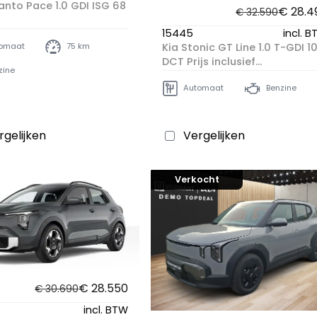
anto Pace 1.0 GDI ISG 68
€ 28.4
€ 32.590
15445
incl. 
Kia Stonic GT Line 1.0 T-GDI 1
omaat
75 km
DCT Prijs inclusief
zine
Recyclagepremie
Automaat
Benzine
rgelijken
Vergelijken
Verkocht
€ 28.550
€ 30.690
incl. BTW