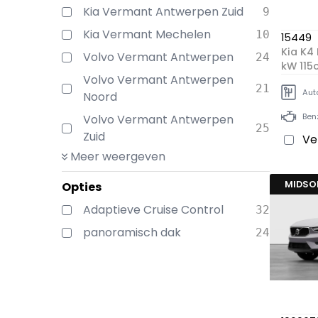
Kia Vermant Antwerpen Zuid
9
Kia Vermant Mechelen
10
15449
Kia K4 
Volvo Vermant Antwerpen
24
kW 115c
Volvo Vermant Antwerpen
overn
21
Aut
Noord
Ben
Volvo Vermant Antwerpen
25
Zuid
Ve
Meer weergeven
MIDS
Opties
Adaptieve Cruise Control
32
panoramisch dak
24