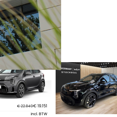
taten
€ 19.151
€ 22.849
incl. BTW