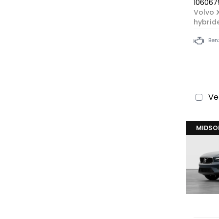
106067
Volvo 
hybrid
Ben
Ve
MIDS