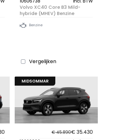
BTW
10606738
incl. BTW
Volvo XC40 Core B3 Mild-
hybride (MHEV) Benzine
Benzine
Vergelijken
MIDSOMMAR
30
€ 35.430
€ 45.890