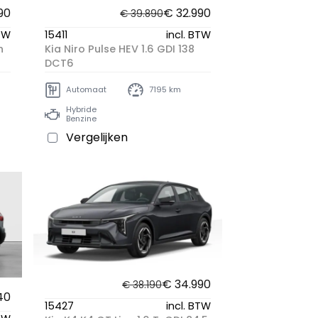
90
€ 32.990
€ 39.890
BTW
15411
incl. BTW
h
Kia Niro Pulse HEV 1.6 GDI 138
DCT6
Automaat
7195 km
Hybride
Benzine
Vergelijken
€ 34.990
€ 38.190
40
15427
incl. BTW