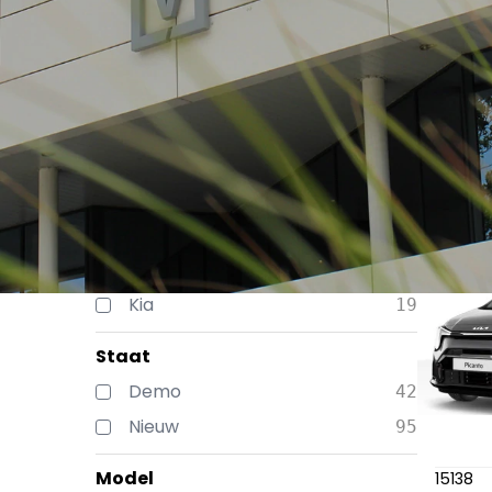
137
resul
Merk
Volvo
118
Kia
19
Staat
Demo
42
Nieuw
95
Model
15138