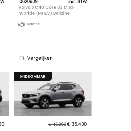
BTW
10620909
incl. BTW
Volvo XC40 Core B3 Mild-
hybride (MHEV) Benzine
Benzine
Vergelijken
MIDSOMMAR
30
€ 35.430
€ 45.890