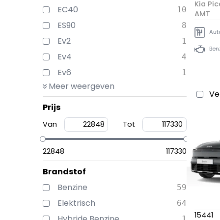
Kia Pic
EC40
10
AMT
ES90
8
Aut
Ev2
1
Ben
Ev4
4
Ev6
1
Meer weergeven
Ve
Prijs
Van
Tot
22848
117330
Brandstof
Benzine
59
Elektrisch
64
15441
Hybride Benzine
1