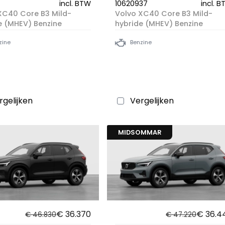
incl. BTW
10620937
incl. 
XC40 Core B3 Mild-
Volvo XC40 Core B3 Mild-
e (MHEV) Benzine
hybride (MHEV) Benzine
zine
Benzine
rgelijken
Vergelijken
MIDSOMMAR
€ 36.370
€ 36.4
€ 46.830
€ 47.220