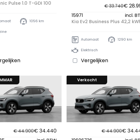
nic Pulse 1.0 T-GDI 100
€ 28.9
€ 33.740
15971
incl. 
Kia Ev2 Business Plus 42,2 kW
omaat
1056 km
zine
Automaat
1290 km
Elektrisch
rgelijken
Vergelijken
OMMAR
Verkocht
€ 34.440
€ 34.4
€ 44.900
€ 44.900