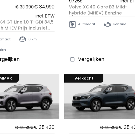
97258
incl. 
€ 34.990
Volvo XC40 Core B3 Mild-
€ 38.990
hybride (MHEV) Benzine
incl. BTW
K4 GT Line 1.0 T-GDI 84,5
Automaat
Benzine
h MHEV Prijs inclusief
amepremie
omaat
6 km
zine
rgelijken
Vergelijken
OMMAR
Verkocht
€ 35.430
€ 35.4
€ 45.890
€ 45.890