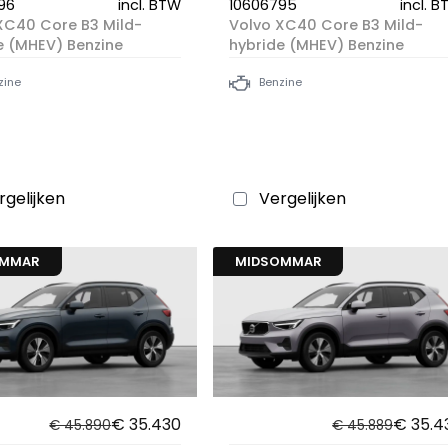
96
incl. BTW
10606795
incl. 
XC40 Core B3 Mild-
Volvo XC40 Core B3 Mild-
e (MHEV) Benzine
hybride (MHEV) Benzine
zine
Benzine
rgelijken
Vergelijken
OMMAR
MIDSOMMAR
€ 35.430
€ 35.4
€ 45.890
€ 45.889