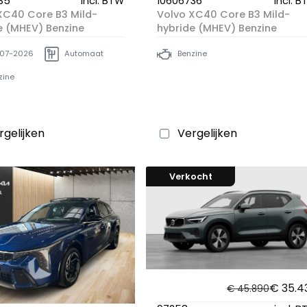
35
incl. BTW
10606736
incl. 
XC40 Core B3 Mild-
Volvo XC40 Core B3 Mild-
e (MHEV) Benzine
hybride (MHEV) Benzine
07-2026
Automaat
Benzine
zine
rgelijken
Vergelijken
Verkocht
€ 35.4
€ 45.890