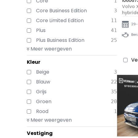
Core
106067
1
Volvo 
Core Business Edition
3
hybrid
Core Limited Edition
11
29-
Plus
41
Ben
Plus Business Edition
25
Meer weergeven
Ve
Kleur
Beige
3
Blauw
22
Grijs
35
Groen
20
Rood
1
Meer weergeven
Vestiging