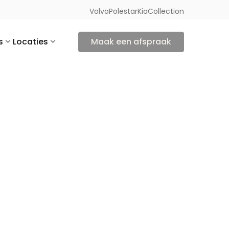
Volvo
Polestar
Kia
Collection
s
Locaties
Maak een afspraak
, sinds 1956