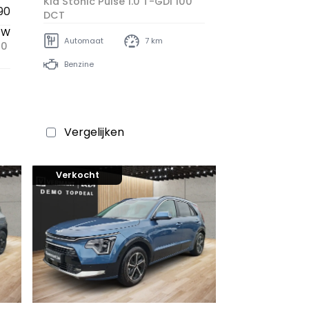
Kia Stonic Pulse 1.0 T-GDI 100
90
DCT
BTW
Automaat
7 km
00
Benzine
Vergelijken
Verkocht