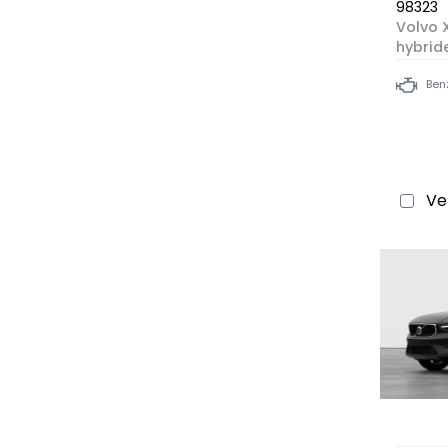
98323
Volvo 
hybrid
Ben
Ve