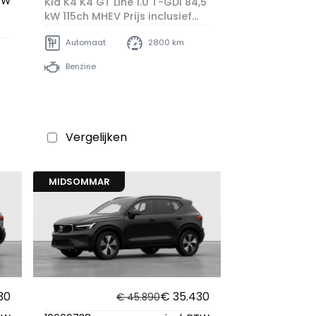
BTW
Kia K4 K4 GT Line 1.0 T-GDI 84,5
kW 115ch MHEV Prijs inclusief
overnamepremie
Automaat
2800 km
Benzine
Vergelijken
MIDSOMMAR
30
€ 35.430
€ 45.890