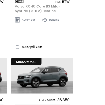
BTW
98331
incl. BTW
Volvo XC40 Core B3 Mild-
hybride (MHEV) Benzine
Automaat
Benzine
Vergelijken
MIDSOMMAR
40
€ 36.850
€ 47.509