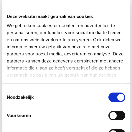
inkomensverlies, voortkomende uit of op enigerlei
wijze verbonden met het gebruik of verkeerd gebruik
Deze website maakt gebruik van cookies
van deze website, of door eender welke informatie,
gebrek aan informatie, documenten, software,
We gebruiken cookies om content en advertenties te
diensten of ander materiaal verkregen via een
personaliseren, om functies voor social media te bieden
'Vermant'-website. De Gebruiker aanvaardt ook
en om ons websiteverkeer te analyseren. Ook delen we
eender welk en elk risico voortvloeiend uit het
informatie over uw gebruik van onze site met onze
gebruik van deze website, ongeacht of dit gebaseerd
partners voor social media, adverteren en analyse. Deze
is op een overeenkomst, onrechtmatige daad,
partners kunnen deze gegevens combineren met andere
burgerlijke aansprakelijkheid of overige, zelfs in het
informatie die u aan ze heeft verstrekt of die ze hebben
geval dat 'Vermant' en/of een van haar werknemers,
verzameld op basis van uw gebruik van hun services.
filialen, of agenten op de hoogte zijn gebracht van de
mogelijkheid van beschadiging. 'Vermant' is niet
Toestemmingsselectie
aansprakelijk voor enig verlies of enige verwonding
Noodzakelijk
geheel of gedeeltelijk veroorzaakt door haar
handelingen, nalatigheden of omstandigheden
Voorkeuren
buiten haar controle, waaronder het bezorgen,
samenstellen, tonen of afleveren van de informatie,