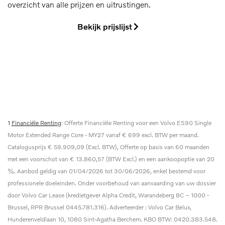
overzicht van alle prijzen en uitrustingen.
Bekijk prijslijst
1
Financiële Renting
: Offerte Financiële Renting voor een Volvo ES90 Single
Motor Extended Range Core - MY27 vanaf € 699 excl. BTW per maand.
Catalogusprijs € 59.909,09 (Excl. BTW), Offerte op basis van 60 maanden
met een voorschot van € 13.860,57 (BTW Excl.) en een aankoopoptie van 20
%. Aanbod geldig van 01/04/2026 tot 30/06/2026, enkel bestemd voor
professionele doeleinden. Onder voorbehoud van aanvaarding van uw dossier
door Volvo Car Lease (kredietgever Alpha Credit, Warandeberg 8C – 1000 -
Brussel, RPR Brussel 0445.781.316). Adverteerder : Volvo Car Belux,
Hunderenveldlaan 10, 1080 Sint-Agatha Berchem. KBO BTW: 0420.383.548.