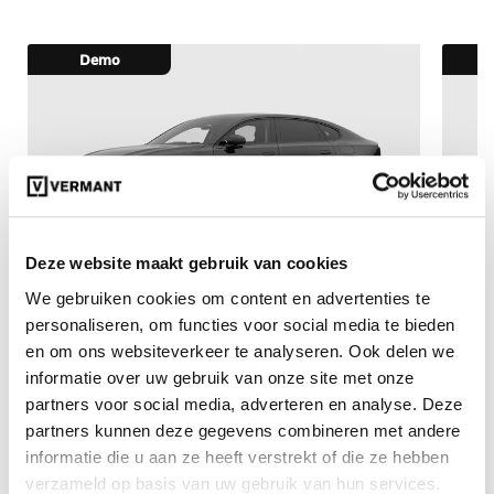
Demo
Deze website maakt gebruik van cookies
€ 74.950
€ 90.230
We gebruiken cookies om content en advertenties te
personaliseren, om functies voor social media te bieden
10006285
incl. BTW
100
en om ons websiteverkeer te analyseren. Ook delen we
Volvo ES90 Ultra Single Motor Extended Range
Volv
Elektrisch (BEV)
Elek
informatie over uw gebruik van onze site met onze
partners voor social media, adverteren en analyse. Deze
Automaat
7000 km
partners kunnen deze gegevens combineren met andere
Elektrisch
informatie die u aan ze heeft verstrekt of die ze hebben
verzameld op basis van uw gebruik van hun services.
Vergelijken