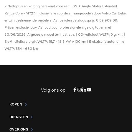
2 Nettoprijs en korting berekend voor een ES90 Single Motor Extended
Range Core - MY27, inclusief alle voordelen aangeboden door Volvo Car Belux
en zijn deelnemende verdelers. Aanbevolen catalogusprijs € 59.909,09.
Prijzen exclusief btw. Aanbod voor professionelen, geldig tot en met
30/06/2026. Afgebeeld model ter illustratie. | CO₂-uitstoot WLTP: 0 g/km. |
Elektriciteitsverbruik WLTP: 15,7 - 18,5 kWh/100 km | Elektrische autonomie
WLTP: 554 - 660 km.
Volg ons op
KOPEN
DIENSTEN
OVER ONS