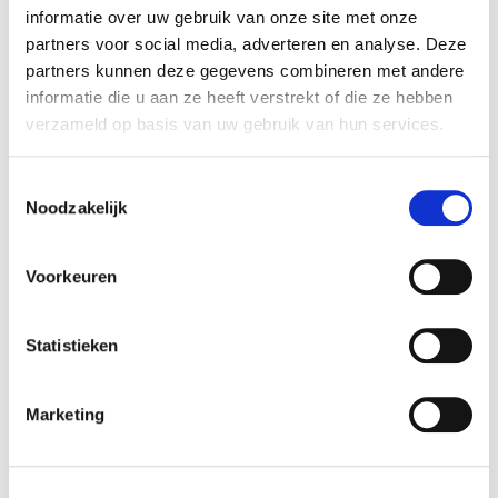
informatie over uw gebruik van onze site met onze
partners voor social media, adverteren en analyse. Deze
partners kunnen deze gegevens combineren met andere
informatie die u aan ze heeft verstrekt of die ze hebben
verzameld op basis van uw gebruik van hun services.
Meteen leverbare
Toestemmingsselectie
Volvo's
Noodzakelijk
Voorkeuren
Statistieken
Marketing