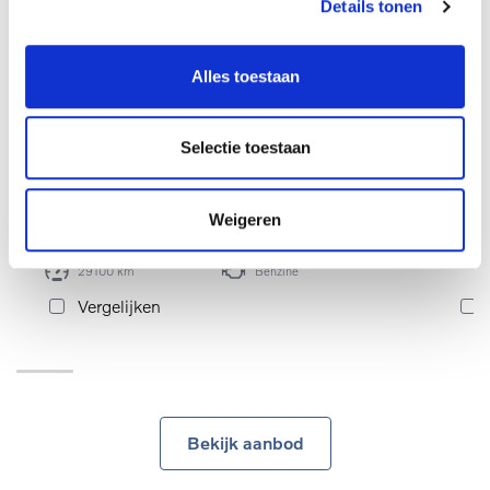
Details tonen
Alles toestaan
€ 29.990
993
99331
incl. BTW
Selectie toestaan
Volv
Volvo XC40 Core B3 Mild-hybride (MHEV)
Benz
Benzine
Weigeren
20-08-2025
Automaat
29100 km
Benzine
Vergelijken
Bekijk aanbod