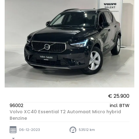
€ 25.900
96002
incl. BTW
Volvo XC40 Essential T2 Automaat Micro hybrid
Benzine
06-12-2023
53512 km