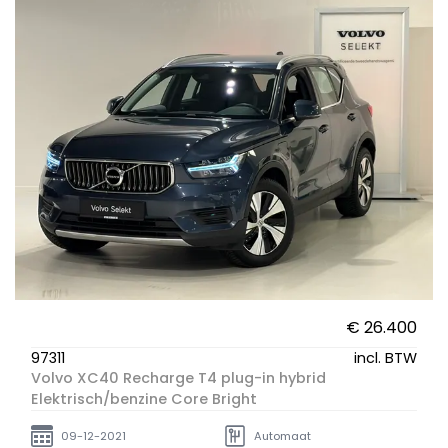
€ 26.400
97311
incl. BTW
Volvo XC40 Recharge T4 plug-in hybrid
Elektrisch/benzine Core Bright
09-12-2021
Automaat