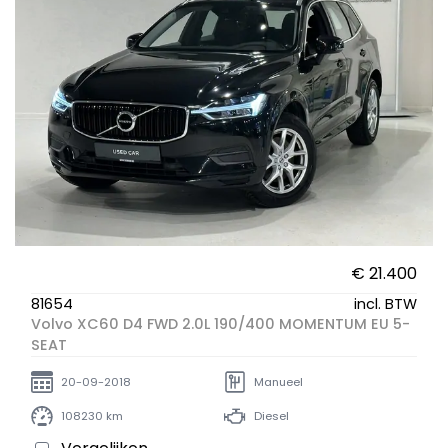
€ 21.400
81654
incl. BTW
Volvo XC60 D4 FWD 2.0L 190/400 MOMENTUM EU 5-
SEAT
20-09-2018
Manueel
108230 km
Diesel