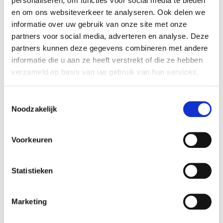
personaliseren, om functies voor social media te bieden
en om ons websiteverkeer te analyseren. Ook delen we
informatie over uw gebruik van onze site met onze
partners voor social media, adverteren en analyse. Deze
partners kunnen deze gegevens combineren met andere
informatie die u aan ze heeft verstrekt of die ze hebben
verzameld op basis van uw gebruik van hun services.
€ 24.400
Toestemmingsselectie
91720
incl. BTW
Noodzakelijk
Volvo XC40 Momentum Core T2 Geartronic
10-11-2020
D
Voorkeuren
38480 km
Benzine
Statistieken
Vergelijken
Marketing