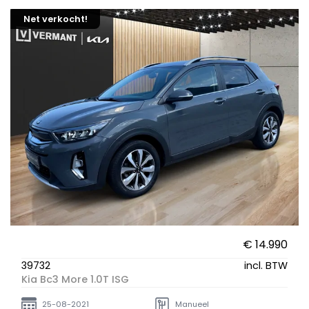
Net verkocht!
€ 14.990
39732
incl. BTW
Kia Bc3 More 1.0T ISG
25-08-2021
Manueel