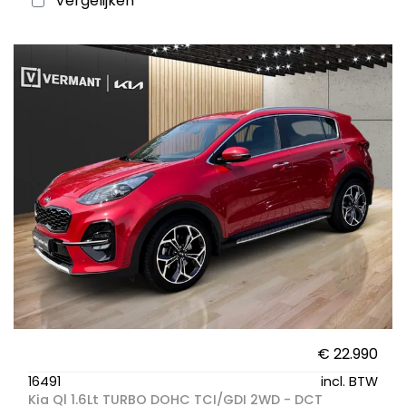
Vergelijken
€ 22.990
16491
incl. BTW
Kia Ql 1.6Lt TURBO DOHC TCI/GDI 2WD - DCT