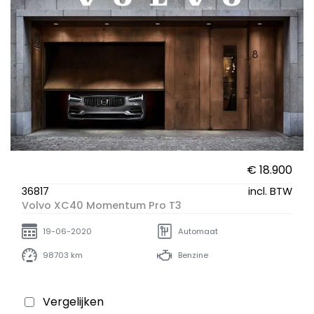
€ 18.900
36817
incl. BTW
Volvo XC40 Momentum Pro T3
19-06-2020
Automaat
98703 km
Benzine
Vergelijken