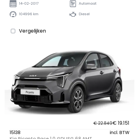
14-02-2017
Automaat
104996 km
Diesel
Vergelijken
€ 19.151
€ 22.849
15138
incl. BTW
Kia Picanto Pace 1.0 GDI ISG 68 AMT