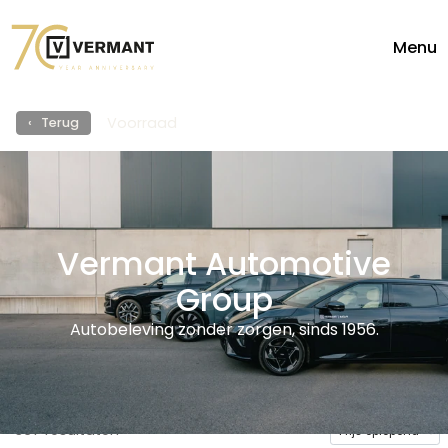
Menu
Voorraad
‹ Terug
Vermant Automotive
Group
Autobeleving zonder zorgen, sinds 1956.
367
resultaten