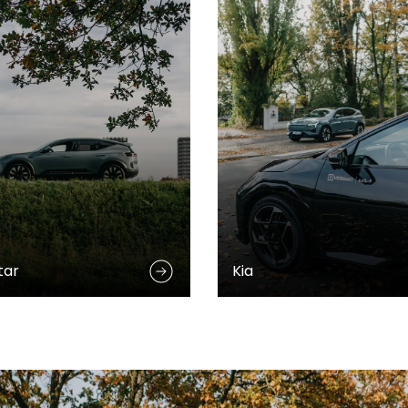
tar
Kia