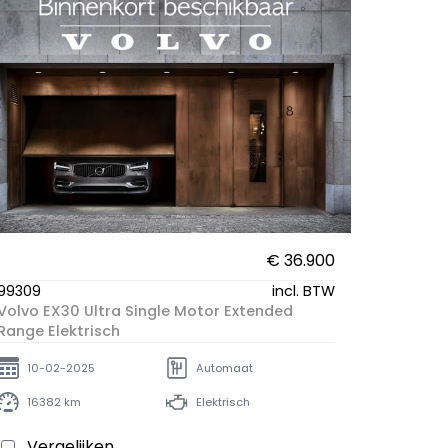
99308
Volvo X
Benzine
03-1
3567
€ 36.900
99309
incl. BTW
Volvo EX30 Ultra Single Motor Extended
Range Elektrisch
10-02-2025
Automaat
16382 km
Elektrisch
Vergelijken
Ver