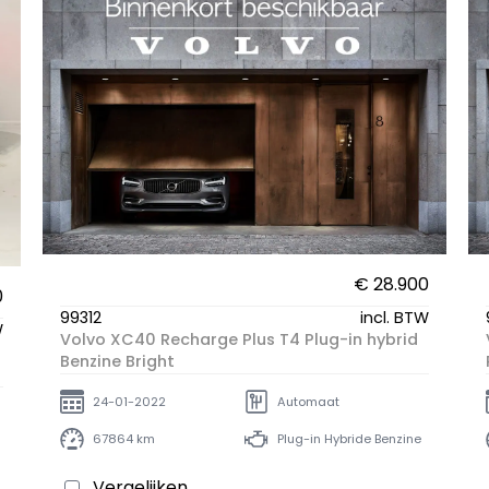
€ 28.900
0
99312
incl. BTW
W
Volvo XC40 Recharge Plus T4 Plug-in hybrid
Benzine Bright
24-01-2022
Automaat
67864 km
Plug-in Hybride Benzine
Vergelijken