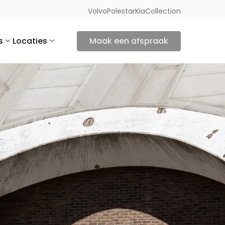
Volvo
Polestar
Kia
Collection
s
Locaties
Maak een afspraak