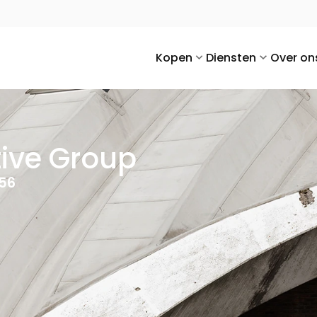
Kopen
Diensten
Over on
ive Group
956