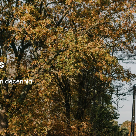
s
en decennia