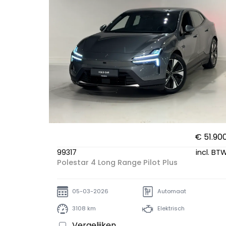
€ 51.90
99317
incl. BT
Polestar 4 Long Range Pilot Plus
05-03-2026
Automaat
3108 km
Elektrisch
Vergelijken