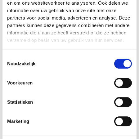
en om ons websiteverkeer te analyseren. Ook delen we
informatie over uw gebruik van onze site met onze
partners voor social media, adverteren en analyse. Deze
partners kunnen deze gegevens combineren met andere
Voorkeur locatie voor afspraak
*
informatie die u aan ze heeft verstrekt of die ze hebben
verzameld op basis van uw gebruik van hun services.
Toestemmingsselectie
Type afspraak
*
Noodzakelijk
Voorkeuren
Selecteer een voorkeursdatum. We contacteren u
Statistieken
om de afspraak te bevestigen.
*
Marketing
Opgelet: de werkplaats is gesloten in het weekend
(za/zo).