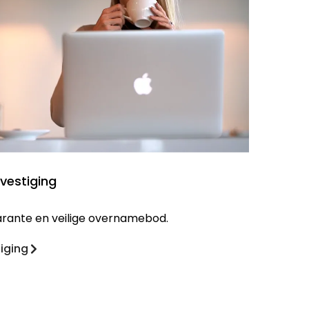
 vestiging
sparante en veilige overnamebod.
tiging