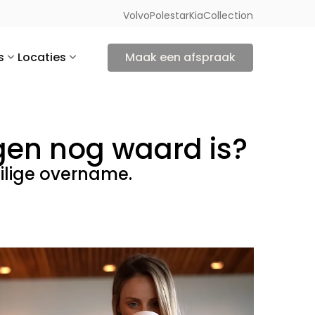
Volvo
Polestar
Kia
Collection
s
Locaties
Maak een afspraak
gen nog waard is?
ilige overname.