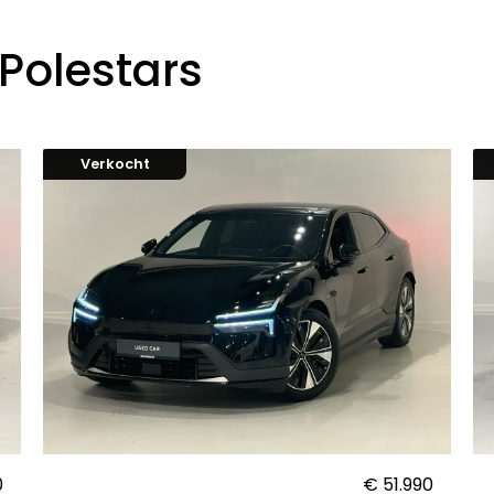
Polestars
Verkocht
0
€ 51.990