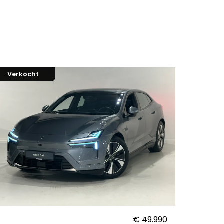
Verkocht
98226
Polesta
20-0
7079
€ 49.990