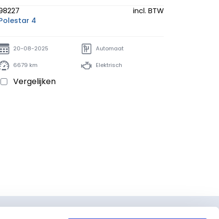
98227
incl. BTW
Polestar 4
20-08-2025
Automaat
6679 km
Elektrisch
Vergelijken
Ver