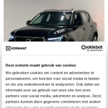
Deze website maakt gebruik van cookies
We gebruiken cookies om content en advertenties te
personaliseren, om functies voor social media te bieden
€ 29.990
en om ons websiteverkeer te analyseren. Ook delen we
98342
incl. BTW
informatie over uw gebruik van onze site met onze
Volvo XC40 Core B3 Mild-hybride (MHEV) Benzine
partners voor social media, adverteren en analyse. Deze
partners kunnen deze gegevens combineren met andere
23-06-2025
Automaat
informatie die u aan ze heeft verstrekt of die ze hebben