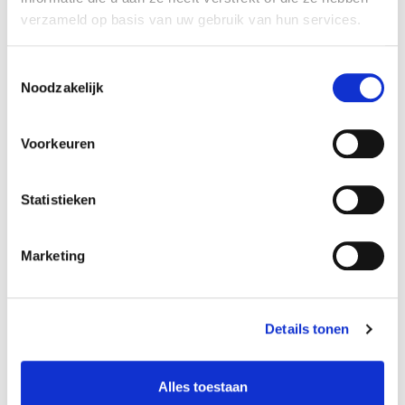
27848 km
Benzine
verzameld op basis van uw gebruik van hun services.
Vergelijken
Toestemmingsselectie
Noodzakelijk
Voorkeuren
Statistieken
Marketing
Details tonen
Alles toestaan
€ 30.400