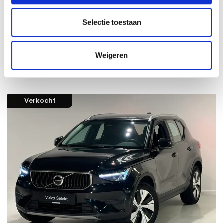
99200
incl. BTW
Volvo XC40 Core B3 Mild-hybride (MHEV) Benzine
Selectie toestaan
24-06-2025
Automaat
21666 km
Benzine
Weigeren
Vergelijken
Verkocht