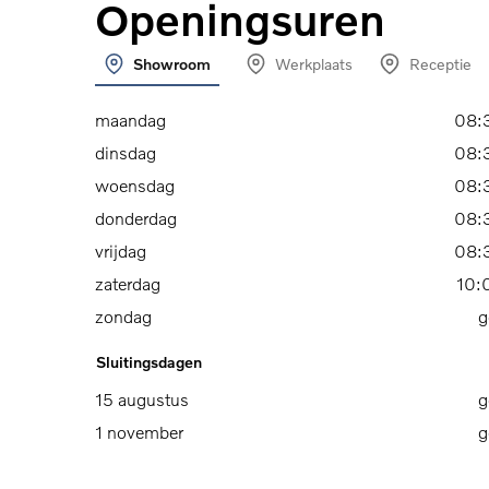
Openingsuren
Showroom
Werkplaats
Receptie
maandag
08:
dinsdag
08:
woensdag
08:
donderdag
08:
vrijdag
08:
zaterdag
10:
zondag
g
Sluitingsdagen
15 augustus
g
1 november
g