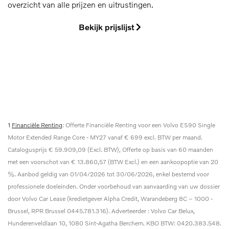
overzicht van alle prijzen en uitrustingen.
Bekijk prijslijst
1
Financiële Renting
: Offerte Financiële Renting voor een Volvo ES90 Single
Motor Extended Range Core - MY27 vanaf € 699 excl. BTW per maand.
Catalogusprijs € 59.909,09 (Excl. BTW), Offerte op basis van 60 maanden
met een voorschot van € 13.860,57 (BTW Excl.) en een aankoopoptie van 20
%. Aanbod geldig van 01/04/2026 tot 30/06/2026, enkel bestemd voor
professionele doeleinden. Onder voorbehoud van aanvaarding van uw dossier
door Volvo Car Lease (kredietgever Alpha Credit, Warandeberg 8C – 1000 -
Brussel, RPR Brussel 0445.781.316). Adverteerder : Volvo Car Belux,
Hunderenveldlaan 10, 1080 Sint-Agatha Berchem. KBO BTW: 0420.383.548.