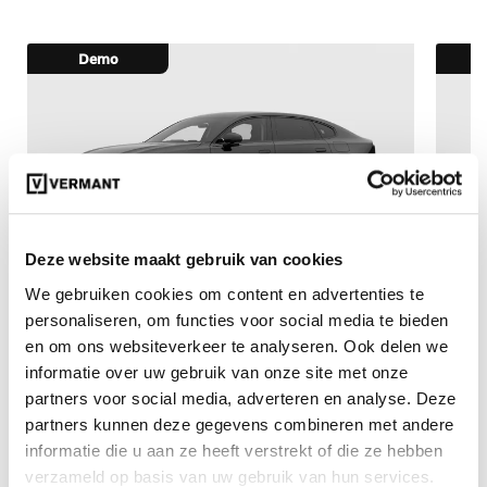
Demo
Deze website maakt gebruik van cookies
€ 74.950
€ 90.230
We gebruiken cookies om content en advertenties te
personaliseren, om functies voor social media te bieden
10006285
incl. BTW
100
en om ons websiteverkeer te analyseren. Ook delen we
Volvo ES90 Ultra Single Motor Extended Range
Volv
Elektrisch (BEV)
Elek
informatie over uw gebruik van onze site met onze
partners voor social media, adverteren en analyse. Deze
Automaat
7000 km
partners kunnen deze gegevens combineren met andere
Elektrisch
informatie die u aan ze heeft verstrekt of die ze hebben
verzameld op basis van uw gebruik van hun services.
Vergelijken