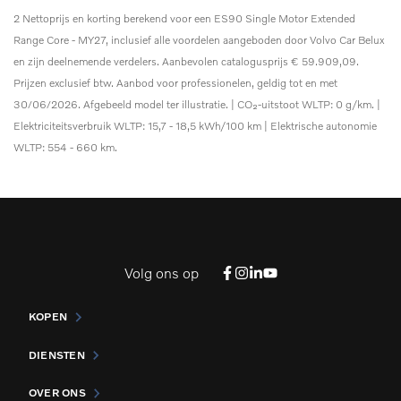
2 Nettoprijs en korting berekend voor een ES90 Single Motor Extended
Range Core - MY27, inclusief alle voordelen aangeboden door Volvo Car Belux
en zijn deelnemende verdelers. Aanbevolen catalogusprijs € 59.909,09.
Prijzen exclusief btw. Aanbod voor professionelen, geldig tot en met
30/06/2026. Afgebeeld model ter illustratie. | CO₂-uitstoot WLTP: 0 g/km. |
Elektriciteitsverbruik WLTP: 15,7 - 18,5 kWh/100 km | Elektrische autonomie
WLTP: 554 - 660 km.
Volg ons op
KOPEN
DIENSTEN
OVER ONS