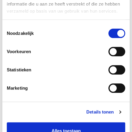
Opvallen zonder woorden
informatie die u aan ze heeft verstrekt of die ze hebben
verzameld op basis van uw gebruik van hun services.
Toestemmingsselectie
Noodzakelijk
Voorkeuren
Statistieken
Marketing
Details tonen
Alles toestaan