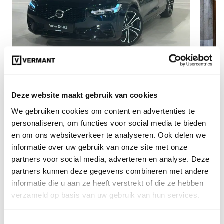
€ 45.900
987
Deze website maakt gebruik van cookies
98753
incl. BTW
Volv
Volvo V90 Plus T6 AWD Plug-in hybrid
We gebruiken cookies om content en advertenties te
Elek
Elektrisch/benzine Dark
personaliseren, om functies voor social media te bieden
en om ons websiteverkeer te analyseren. Ook delen we
12-03-2025
Automaat
informatie over uw gebruik van onze site met onze
50090 km
Plug-in Hybride Benzine
partners voor social media, adverteren en analyse. Deze
Vergelijken
partners kunnen deze gegevens combineren met andere
informatie die u aan ze heeft verstrekt of die ze hebben
verzameld op basis van uw gebruik van hun services.
Toestemmingsselectie