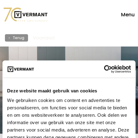
Menu
Voorraad
‹ Terug
Vermant Automotive
Group
Deze website maakt gebruik van cookies
We gebruiken cookies om content en advertenties te
Autobeleving zonder zorgen, sinds 1956.
personaliseren, om functies voor social media te bieden
en om ons websiteverkeer te analyseren. Ook delen we
informatie over uw gebruik van onze site met onze
partners voor social media, adverteren en analyse. Deze
0
resultaten
partners kunnen deze gegevens combineren met andere