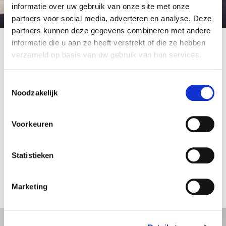
informatie over uw gebruik van onze site met onze
partners voor social media, adverteren en analyse. Deze
partners kunnen deze gegevens combineren met andere
Volvo
informatie die u aan ze heeft verstrekt of die ze hebben
verzameld op basis van uw gebruik van hun services.
Toestemmingsselectie
Volvo staat voor premium mobiliteit met oog voor
Noodzakelijk
mens, milieu en comfort. Het 100% elektrische
gamma – van de compacte EX30 tot de
luxueuze EX90 – bewijst dat elektrisch rijden perfect
Voorkeuren
samengaat met uitstraling en gebruiksgemak. Voeg
daar het intuïtieve infotainment, topveiligheid en een
Statistieken
sterke TCO aan toe, en je krijgt een wagenpark dat
klaar is voor de toekomst én het verschil maakt op
de baan.
Marketing