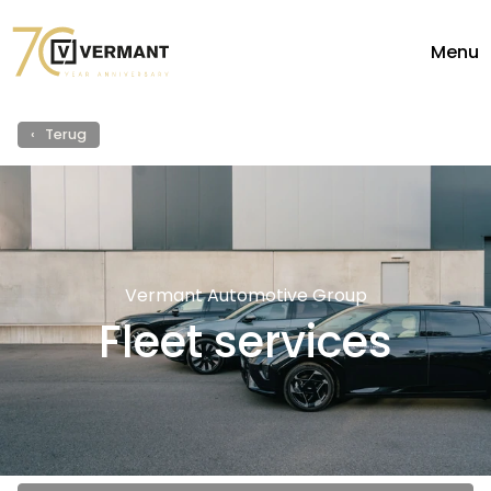
Menu
Diensten
Fleet
‹ Terug
Vermant Automotive Group
Fleet services