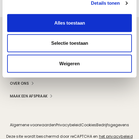
BE0425149614
Details tonen
Alles toestaan
Volg ons op
Selectie toestaan
KOPEN
Weigeren
DIENSTEN
OVER ONS
MAAK EEN AFSPRAAK
Algemene voorwaarden
Privacybeleid
Cookies
Bedrijfsgegevens
Deze site wordt beschermd door reCAPTCHA en
het privacybeleid