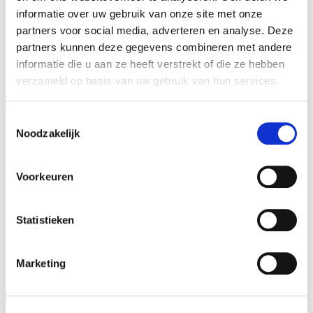
BE0537920824
informatie over uw gebruik van onze site met onze
partners voor social media, adverteren en analyse. Deze
partners kunnen deze gegevens combineren met andere
Vermant NV = Volvo Mechelen en Bornem,
informatie die u aan ze heeft verstrekt of die ze hebben
Collection en Carrosserie
verzameld op basis van uw gebruik van hun services.
Vermant nv
Antwerpsesteenweg 271
Toestemmingsselectie
Noodzakelijk
2800 Mechelen
BE0417690116
Voorkeuren
Vermant Antwerpen NV = Volvo Wilrijk, Deurne en
Statistieken
Brecht & Polestar Antwerpen
Vermant Antwerpen NV
Marketing
Antwerpsesteenweg 271
2800 Mechelen