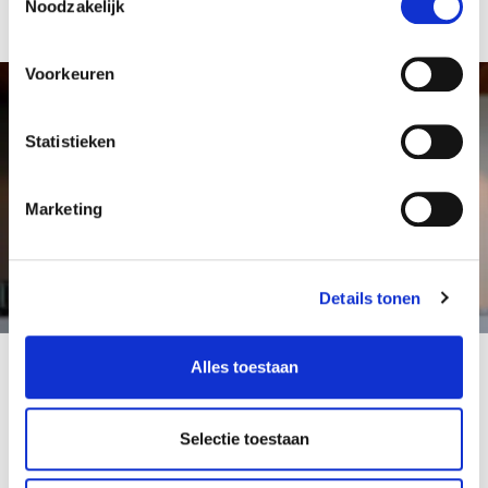
Ontdek het hier
Noodzakelijk
Voorkeuren
Statistieken
Marketing
Details tonen
Alles toestaan
Bezoek dichtstbijzijnde vestiging
Krijg een duidelijke, transparante en veilige
Selectie toestaan
overnamebod.