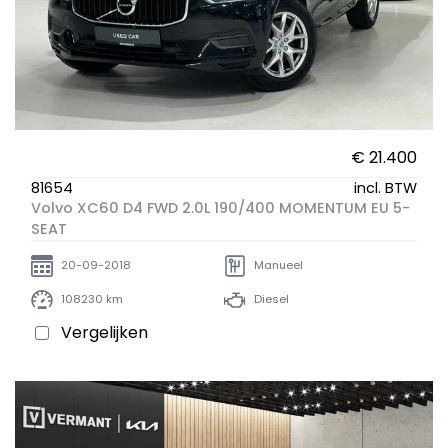
€ 21.400
81654
incl. BTW
Volvo XC60 D4 FWD 2.0L 190/400 MOMENTUM EU 5-
SEAT
20-09-2018
Manueel
108230 km
Diesel
Vergelijken