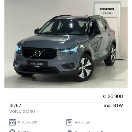
€ 26.900
41767
incl. BTW
Volvo XC40
01-03-2021
Automaat