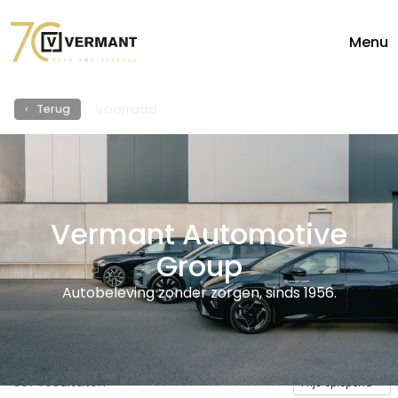
Menu
Voorraad
‹ Terug
Vermant Automotive
Group
Autobeleving zonder zorgen, sinds 1956.
367
resultaten