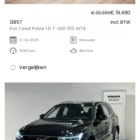
€ 19.490
€ 30.399
12857
incl. BTW
Kia Ceed Pulse 1.0 T-GDi 100 MT6
11-04-2025
Manueel
11062 km
Benzine
Vergelijken