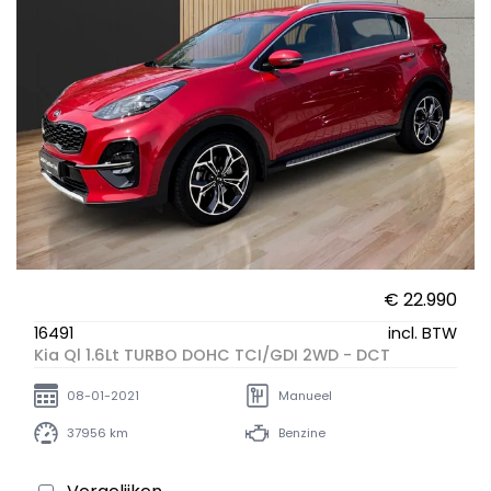
€ 22.990
16491
incl. BTW
Kia Ql 1.6Lt TURBO DOHC TCI/GDI 2WD - DCT
08-01-2021
Manueel
37956 km
Benzine