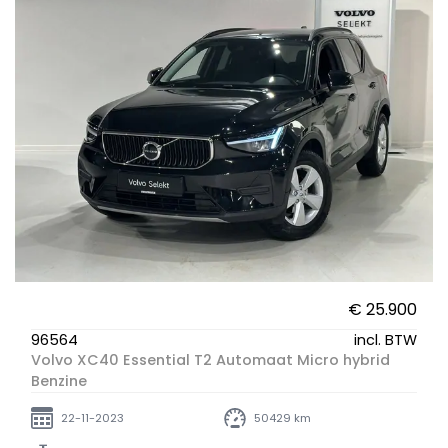
€ 25.900
96564
incl. BTW
Volvo XC40 Essential T2 Automaat Micro hybrid
Benzine
22-11-2023
50429 km