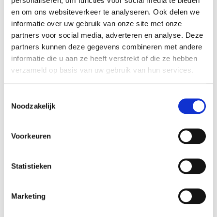
personaliseren, om functies voor social media te bieden
en om ons websiteverkeer te analyseren. Ook delen we
informatie over uw gebruik van onze site met onze
partners voor social media, adverteren en analyse. Deze
partners kunnen deze gegevens combineren met andere
informatie die u aan ze heeft verstrekt of die ze hebben
verzameld op basis van uw gebruik van hun services.
€ 24.900
Toestemmingsselectie
98126
incl. BTW
Noodzakelijk
Volvo XC40 Essential T2 Automaat Micro hybrid
Benzine
Voorkeuren
11-05-2022
Automaat
74838 km
Benzine
Statistieken
Vergelijken
Marketing