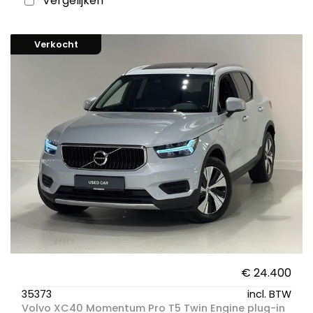
Vergelijken
Verkocht
€ 24.400
35373
incl. BTW
Volvo XC40 Momentum Pro T5 Twin Engine plug-in