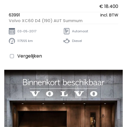
€ 18.400
63991
incl. BTW
Volvo XC60 D4 (190) AUT Summum
03-05-2017
Automaat
117555 km
Diesel
Vergelijken