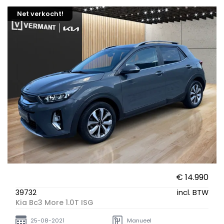
Net verkocht!
€ 14.990
39732
incl. BTW
Kia Bc3 More 1.0T ISG
25-08-2021
Manueel