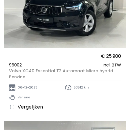
€ 25.900
96002
incl. BTW
Volvo XC40 Essential T2 Automaat Micro hybrid
Benzine
06-12-2023
53512 km
Benzine
Vergelijken