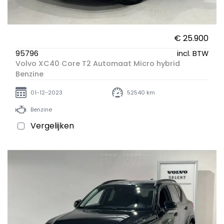
€ 25.900
95796
incl. BTW
Volvo XC40 Core T2 Automaat Micro hybrid
Benzine
01-12-2023
52540 km
Benzine
Vergelijken