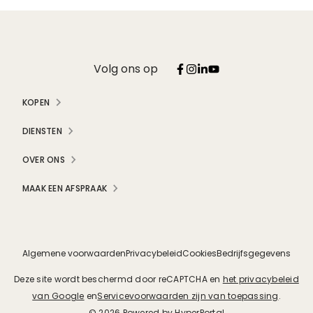
Volg ons op
KOPEN
DIENSTEN
OVER ONS
MAAK EEN AFSPRAAK
Algemene voorwaarden
Privacybeleid
Cookies
Bedrijfsgegevens
Deze site wordt beschermd door reCAPTCHA en
het privacybeleid
van Google
en
Servicevoorwaarden zijn van toepassing
.
© 2026
Powered by
HyperPortal