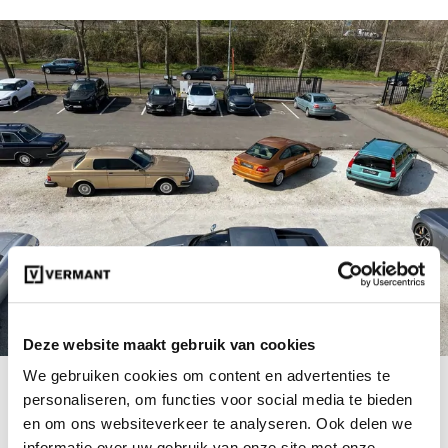
Deze website maakt gebruik van cookies
We gebruiken cookies om content en advertenties te
Met de start van de lente zetten we onze deuren
personaliseren, om functies voor social media te bieden
open en verwelkomen we jullie graag in onze
en om ons websiteverkeer te analyseren. Ook delen we
showroom tijdens het weekend van 21-22
informatie over uw gebruik van onze site met onze