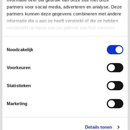
maart. (10u-17u)
partners voor social media, adverteren en analyse. Deze
partners kunnen deze gegevens combineren met andere
informatie die u aan ze heeft verstrekt of die ze hebben
Wandel door onze showroom en bewonder onze
verzameld op basis van uw gebruik van hun services.
prachtige selectie aan uitzonderlijke wagens, hun
schitterend design, hun technische verfijning, hun
Toestemmingsselectie
klassieke eenvoud, …. en ze kunnen binnenkort van
Noodzakelijk
jou zijn!
Voorkeuren
Generaal de Wittelaan 7b, 2800 Mechelen
Statistieken
Marketing
Meer over Collection by Vermant
Details tonen