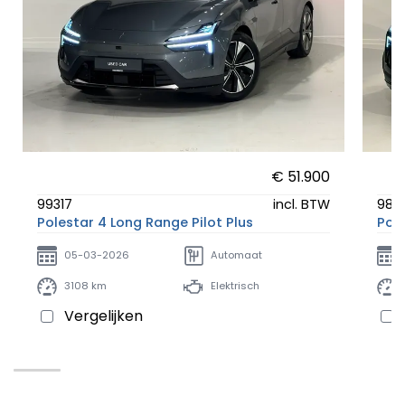
€ 51.900
99317
incl. BTW
982
Polestar 4 Long Range Pilot Plus
Pole
05-03-2026
Automaat
3108 km
Elektrisch
Vergelijken