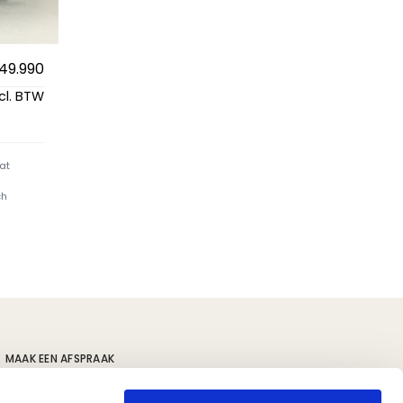
49.990
cl. BTW
at
ch
MAAK EEN AFSPRAAK
s
Volvo locaties
Polestar locaties
Kia locaties