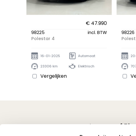
€ 47.990
98225
incl. BTW
98226
Polestar 4
Polest
16-01-2025
Automaat
20
23306 km
Elektrisch
70
Vergelijken
Ve
Volg ons op