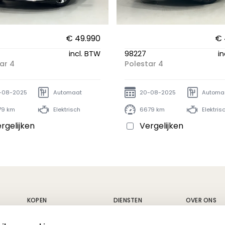
€ 49.990
€ 
incl. BTW
98227
in
ar 4
Polestar 4
-08-2025
Automaat
20-08-2025
Automa
79 km
Elektrisch
6679 km
Elektris
rgelijken
Vergelijken
KOPEN
DIENSTEN
OVER ONS
Nieuwe wagens
Carrosserie
Geschiedeni
Tweedehands wagens
Fleet
Vacatures
Alle voertuigen
Volvo service
Nieuws