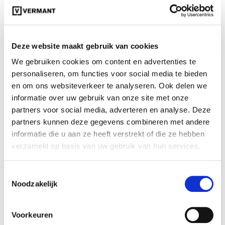
De performance fastback voor zorgeloos elektisch
rijden
Deze website maakt gebruik van cookies
We gebruiken cookies om content en advertenties te
personaliseren, om functies voor social media te bieden
en om ons websiteverkeer te analyseren. Ook delen we
informatie over uw gebruik van onze site met onze
partners voor social media, adverteren en analyse. Deze
Polestar 3
partners kunnen deze gegevens combineren met andere
Ruim als een SUV, rijdt als een sportwagen
informatie die u aan ze heeft verstrekt of die ze hebben
verzameld op basis van uw gebruik van hun services.
Toestemmingsselectie
Noodzakelijk
Voorkeuren
Polestar 4