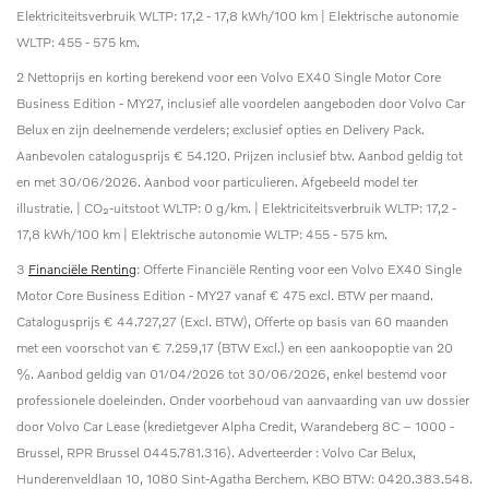
Elektriciteitsverbruik WLTP: 17,2 - 17,8 kWh/100 km | Elektrische autonomie
WLTP: 455 - 575 km.
2 Nettoprijs en korting berekend voor een Volvo EX40 Single Motor Core
Business Edition - MY27, inclusief alle voordelen aangeboden door Volvo Car
Belux en zijn deelnemende verdelers; exclusief opties en Delivery Pack.
Aanbevolen catalogusprijs € 54.120. Prijzen inclusief btw. Aanbod geldig tot
en met 30/06/2026. Aanbod voor particulieren. Afgebeeld model ter
illustratie. | CO₂-uitstoot WLTP: 0 g/km. | Elektriciteitsverbruik WLTP: 17,2 -
17,8 kWh/100 km | Elektrische autonomie WLTP: 455 - 575 km.
3
Financiële Renting
: Offerte Financiële Renting voor een Volvo EX40 Single
Motor Core Business Edition - MY27 vanaf € 475 excl. BTW per maand.
Catalogusprijs € 44.727,27 (Excl. BTW), Offerte op basis van 60 maanden
met een voorschot van € 7.259,17 (BTW Excl.) en een aankoopoptie van 20
%. Aanbod geldig van 01/04/2026 tot 30/06/2026, enkel bestemd voor
professionele doeleinden. Onder voorbehoud van aanvaarding van uw dossier
door Volvo Car Lease (kredietgever Alpha Credit, Warandeberg 8C – 1000 -
Brussel, RPR Brussel 0445.781.316). Adverteerder : Volvo Car Belux,
Hunderenveldlaan 10, 1080 Sint-Agatha Berchem. KBO BTW: 0420.383.548.