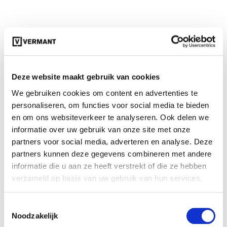
Meteen leverbare
Volvo EX40
Deze website maakt gebruik van cookies
We gebruiken cookies om content en advertenties te
personaliseren, om functies voor social media te bieden
en om ons websiteverkeer te analyseren. Ook delen we
informatie over uw gebruik van onze site met onze
partners voor social media, adverteren en analyse. Deze
partners kunnen deze gegevens combineren met andere
informatie die u aan ze heeft verstrekt of die ze hebben
verzameld op basis van uw gebruik van hun services.
Toestemmingsselectie
€ 48.790
€ 57.220
Noodzakelijk
99223
incl. BTW
107