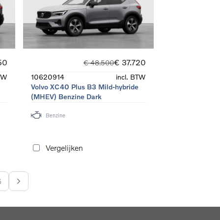
50
€ 37.720
€ 48.500
BTW
10620914
incl. BTW
e
Volvo XC40 Plus B3 Mild-hybride
(MHEV) Benzine Dark
Benzine
Vergelijken
6