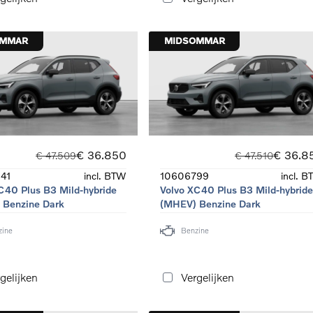
OMMAR
MIDSOMMAR
€ 36.850
€ 36.8
€ 47.509
€ 47.510
41
incl. BTW
10606799
incl. 
C40 Plus B3 Mild-hybride
Volvo XC40 Plus B3 Mild-hybrid
 Benzine Dark
(MHEV) Benzine Dark
zine
Benzine
gelijken
Vergelijken