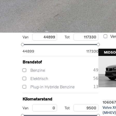
EX40
13
Volvo X
(MHEV)
EX60
4
Meer weergeven
29-
Prijs
Ben
Ver
Van
Tot
44899
117330
MIDS
Brandstof
Benzine
49
Elektrisch
56
Plug-in Hybride Benzine
13
Kilometerstand
106067
Volvo X
Van
Tot
(MHEV)