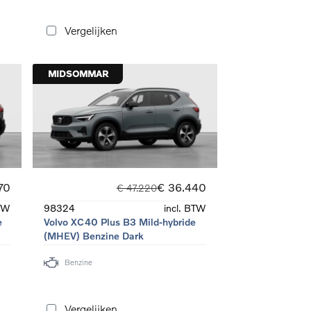
Vergelijken
MIDSOMMAR
70
€ 36.440
€ 47.220
BTW
98324
incl. BTW
e
Volvo XC40 Plus B3 Mild-hybride
(MHEV) Benzine Dark
Benzine
Vergelijken