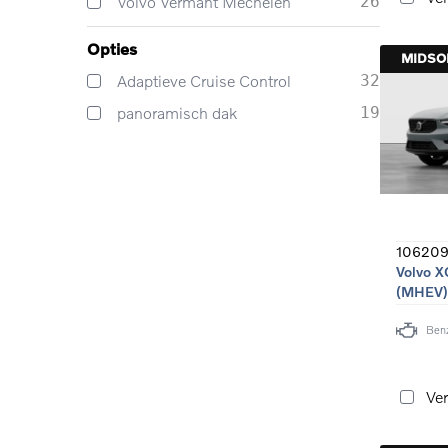
Volvo Vermant Mechelen
26
Opties
MIDS
Adaptieve Cruise Control
32
panoramisch dak
19
106209
Volvo X
(MHEV)
Ben
Ver