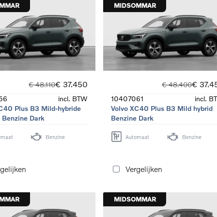
OMMAR
MIDSOMMAR
€ 37.450
€ 37.4
€ 48.110
€ 48.400
56
incl. BTW
10407061
incl. 
C40 Plus B3 Mild-hybride
Volvo XC40 Plus B3 Mild hybrid
 Benzine Dark
Benzine Dark
omaat
Benzine
Automaat
Benzine
gelijken
Vergelijken
OMMAR
MIDSOMMAR