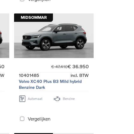
MIDSOMMAR
50
€ 36.950
€ 47.410
BTW
10401485
incl. BTW
e
Volvo XC40 Plus B3 Mild hybrid
Benzine Dark
Automaat
Benzine
Vergelijken