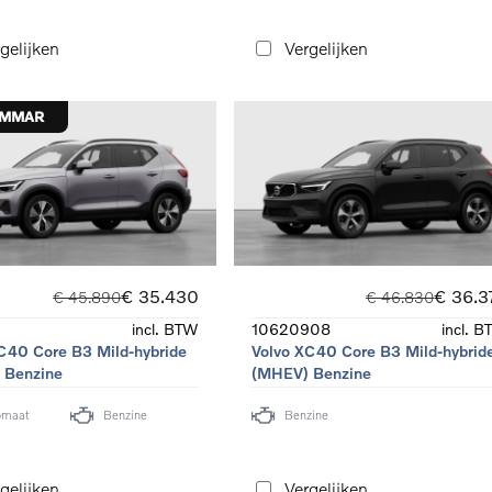
gelijken
Vergelijken
OMMAR
€ 35.430
€ 36.3
€ 45.890
€ 46.830
incl. BTW
10620908
incl. 
C40 Core B3 Mild-hybride
Volvo XC40 Core B3 Mild-hybrid
 Benzine
(MHEV) Benzine
omaat
Benzine
Benzine
gelijken
Vergelijken