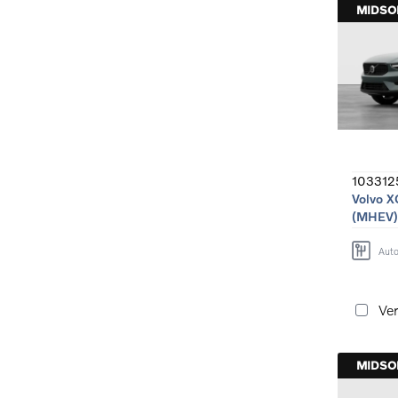
MIDS
103312
Volvo X
(MHEV)
Aut
Ver
MIDS