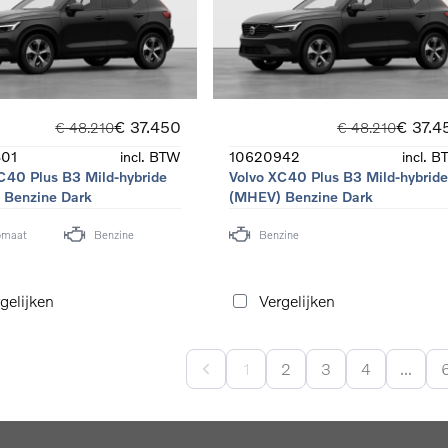
€ 37.450
€ 37.4
€ 48.210
€ 48.210
01
incl. BTW
10620942
incl. 
C40 Plus B3 Mild-hybride
Volvo XC40 Plus B3 Mild-hybrid
 Benzine Dark
(MHEV) Benzine Dark
omaat
Benzine
Benzine
gelijken
Vergelijken
1
2
3
4
...