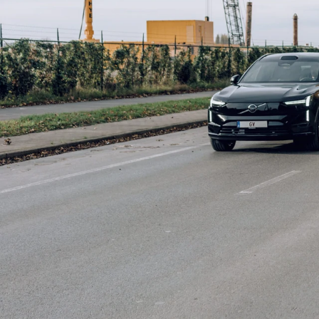
118
resulta
Staat
Demo
36
MIDS
Nieuw
82
Model
EC40
10
ES90
8
EX30
12
106067