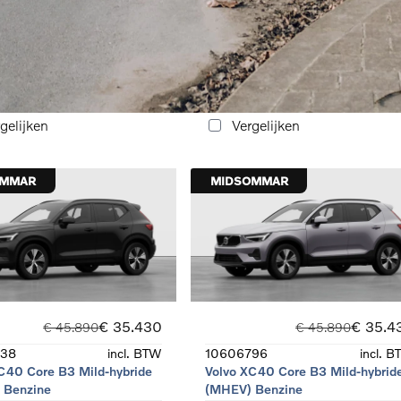
C40 Core B3 Mild-hybride
Volvo XC40 Core B3 Mild-hybrid
 Benzine
(MHEV) Benzine
07-2026
Automaat
Benzine
zine
gelijken
Vergelijken
OMMAR
MIDSOMMAR
€ 35.430
€ 35.4
€ 45.890
€ 45.890
38
incl. BTW
10606796
incl. 
C40 Core B3 Mild-hybride
Volvo XC40 Core B3 Mild-hybrid
 Benzine
(MHEV) Benzine