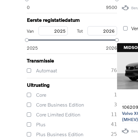
0
9500
Ben
Eerste registatiedatum
Ver
Van
Tot
MIDS
2025
2026
Transmissie
Automaat
76
Uitrusting
Core
1
Core Business Edition
3
10620
Volvo X
Core Limited Edition
11
(MHEV)
Plus
41
Ben
Plus Business Edition
25