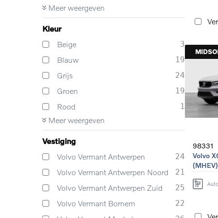
Meer weergeven
Ver
Kleur
Beige
3
MIDS
Blauw
19
Grijs
24
Groen
19
Rood
1
Meer weergeven
Vestiging
98331
Volvo X
Volvo Vermant Antwerpen
24
(MHEV)
Volvo Vermant Antwerpen Noord
21
Aut
Volvo Vermant Antwerpen Zuid
25
Volvo Vermant Bornem
22
Ver