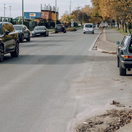
ten
OMMAR
Verkocht
€ 34.440
€ 34.4
€ 44.900
€ 44.900
35
incl. BTW
10606736
incl. 