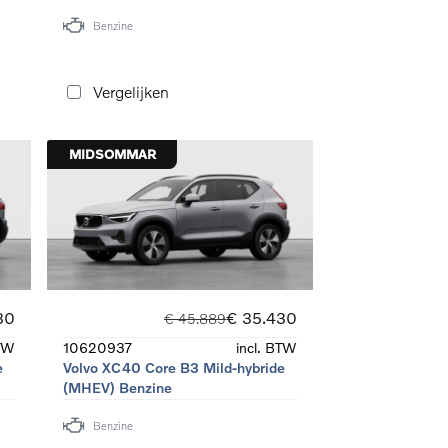
Benzine
Vergelijken
MIDSOMMAR
30
€ 35.430
€ 45.889
BTW
10620937
incl. BTW
e
Volvo XC40 Core B3 Mild-hybride
(MHEV) Benzine
Benzine