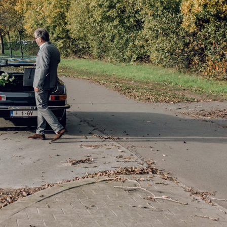
Sorteren op
Verkocht
40
€ 35.430
€ 45.890
BTW
97258
incl. BTW