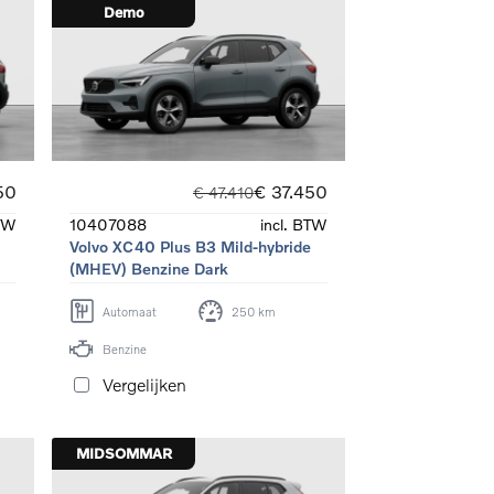
Demo
50
€ 37.450
€ 47.410
BTW
10407088
incl. BTW
Volvo XC40 Plus B3 Mild-hybride
(MHEV) Benzine Dark
Automaat
250 km
Benzine
Vergelijken
MIDSOMMAR