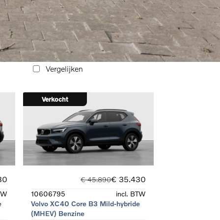
e
Volvo XC40 Core B3 Mild-hybride
(MHEV) Benzine
Automaat
Benzine
Vergelijken
Verkocht
30
€ 35.430
€ 45.890
BTW
10606795
incl. BTW
e
Volvo XC40 Core B3 Mild-hybride
(MHEV) Benzine