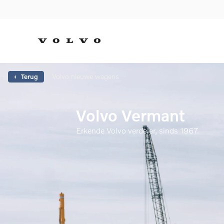
Volvo nieuwe wagens
‹ Terug
Volvo Vermant
Erkende Volvo verdeler, sinds 1967.