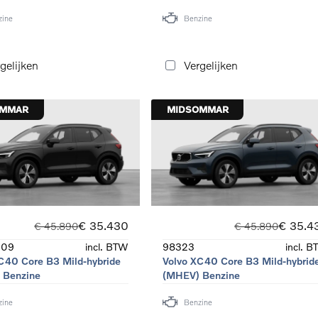
zine
Benzine
gelijken
Vergelijken
OMMAR
MIDSOMMAR
€ 35.430
€ 35.4
€ 45.890
€ 45.890
909
incl. BTW
98323
incl. 
C40 Core B3 Mild-hybride
Volvo XC40 Core B3 Mild-hybrid
 Benzine
(MHEV) Benzine
zine
Benzine