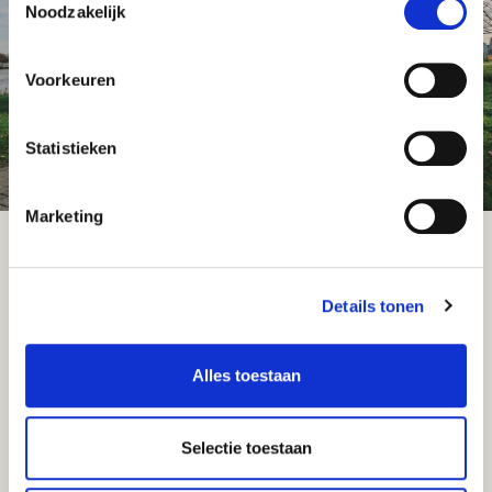
beschikt over meerdere
Noodzakelijk
vestigingen langs de as
Antwerpen–Brussel.
Voorkeuren
Statistieken
Marketing
Volg ons op
KOPEN
Details tonen
DIENSTEN
Alles toestaan
OVER ONS
MAAK EEN AFSPRAAK
Selectie toestaan