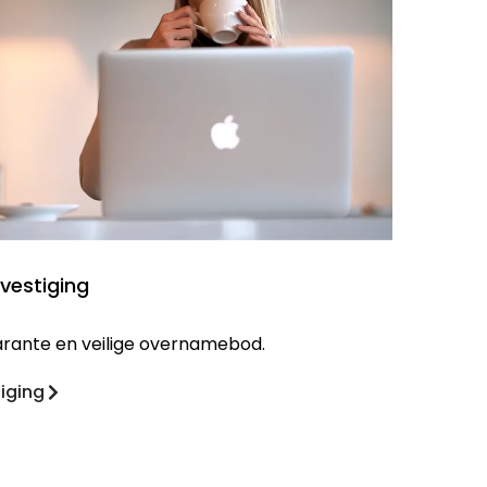
 vestiging
sparante en veilige overnamebod.
tiging