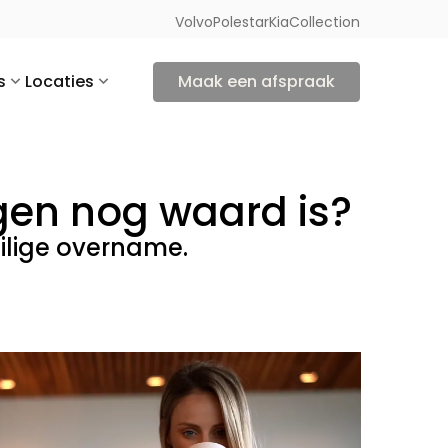
Volvo
Polestar
Kia
Collection
s
Locaties
Maak een afspraak
gen nog waard is?
ilige overname.