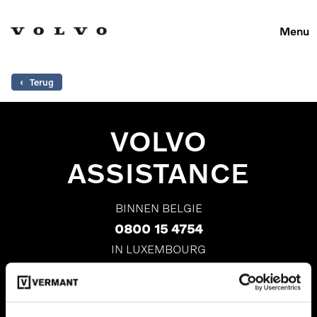
Menu
Diensten
Volvo pechverhelping
‹ Terug
VOLVO
ASSISTANCE
BINNEN BELGIE
0800 15 4754
IN LUXEMBOURG
8002 86 37
VANUIT ANDERE LANDEN
+32 2 773 61 12