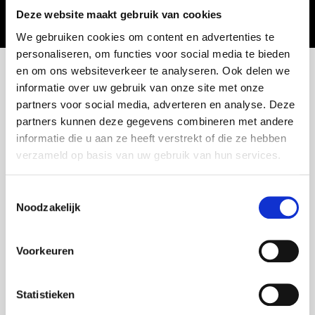
Deze website maakt gebruik van cookies
TIP: Sla deze nummers op in uw mobiele telefoon.
We gebruiken cookies om content en advertenties te
personaliseren, om functies voor social media te bieden
en om ons websiteverkeer te analyseren. Ook delen we
Wij helpen u uit de nood
informatie over uw gebruik van onze site met onze
Wat bij pech?
partners voor social media, adverteren en analyse. Deze
partners kunnen deze gegevens combineren met andere
informatie die u aan ze heeft verstrekt of die ze hebben
Wij vinden dat Volvo eigenaars enkel het allerbeste
verzameld op basis van uw gebruik van hun services.
verdienen en zorgen ervoor dat u dag en nacht bijstand
krijgt bij technische defecten of onvoorziene
Toestemmingsselectie
moeilijkheden.
Noodzakelijk
Bestuurders van wagens jonger dan 3 jaar en van
wagens die het afgelopen jaar bij ons op onderhoud
Voorkeuren
zijn geweest, kunnen in geval van pech (immobilisatie)
ook 24/24u beroep doen op
GRATIS Volvo
Statistieken
Assistance
via het nummer
0800 15 475
.