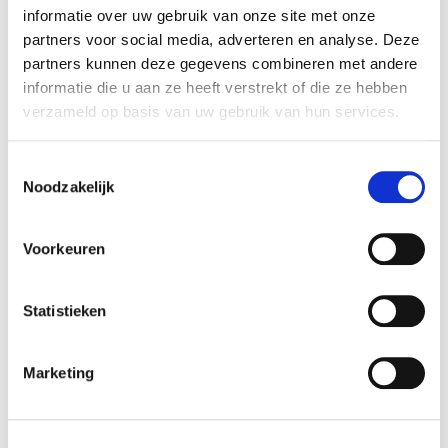
informatie over uw gebruik van onze site met onze
partners voor social media, adverteren en analyse. Deze
partners kunnen deze gegevens combineren met andere
informatie die u aan ze heeft verstrekt of die ze hebben
verzameld op basis van uw gebruik van hun services.
Meteen leverbare
Toestemmingsselectie
Volvo's
Noodzakelijk
Voorkeuren
Statistieken
Marketing