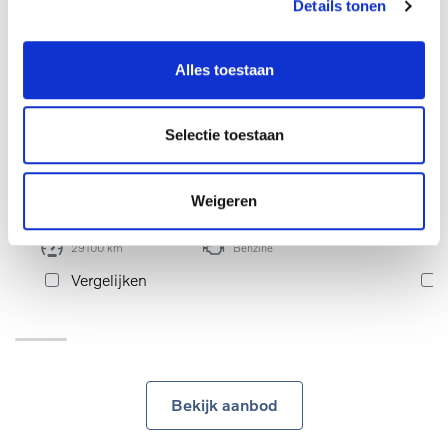
Details tonen
Alles toestaan
€ 29.990
993
99331
incl. BTW
Selectie toestaan
Volv
Volvo XC40 Core B3 Mild-hybride (MHEV)
Benz
Benzine
Weigeren
20-08-2025
Automaat
29100 km
Benzine
Vergelijken
Bekijk aanbod