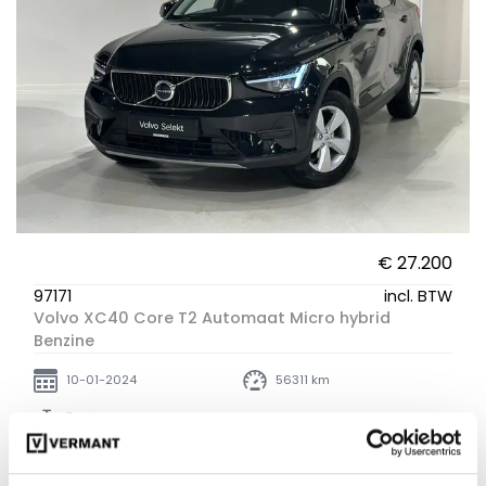
€ 27.200
97171
incl. BTW
Volvo XC40 Core T2 Automaat Micro hybrid
Benzine
10-01-2024
56311 km
Benzine
Vergelijken