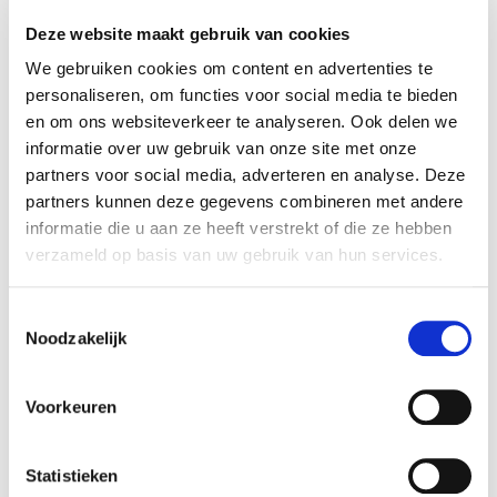
Deze website maakt gebruik van cookies
We gebruiken cookies om content en advertenties te
personaliseren, om functies voor social media te bieden
en om ons websiteverkeer te analyseren. Ook delen we
informatie over uw gebruik van onze site met onze
partners voor social media, adverteren en analyse. Deze
partners kunnen deze gegevens combineren met andere
informatie die u aan ze heeft verstrekt of die ze hebben
verzameld op basis van uw gebruik van hun services.
Toestemmingsselectie
Noodzakelijk
€ 28.900
Voorkeuren
97729
incl. BTW
Volvo XC40 Core T2 Automaat Micro hybrid
Statistieken
Benzine