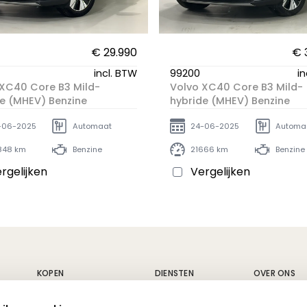
€ 29.990
€ 
incl. BTW
99200
in
XC40 Core B3 Mild-
Volvo XC40 Core B3 Mild-
e (MHEV) Benzine
hybride (MHEV) Benzine
-06-2025
Automaat
24-06-2025
Automa
848 km
Benzine
21666 km
Benzine
rgelijken
Vergelijken
KOPEN
DIENSTEN
OVER ONS
Nieuwe wagens
Carrosserie
Geschiedeni
Tweedehands wagens
Fleet
Vacatures
Alle voertuigen
Volvo service
Nieuws