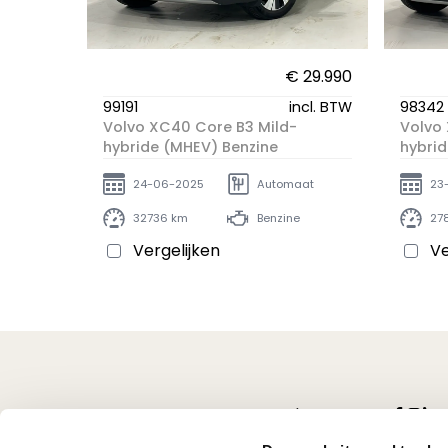
€ 29.990
99191
incl. BTW
98342
Volvo XC40 Core B3 Mild-
Volvo 
hybride (MHEV) Benzine
hybrid
24-06-2025
Automaat
23
32736 km
Benzine
27
Vergelijken
Ve
Volg ons op