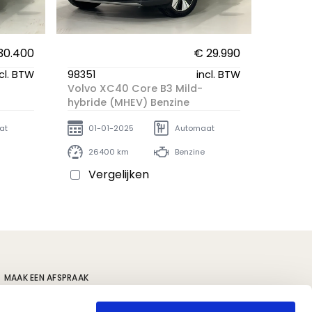
30.400
€ 29.990
cl. BTW
98351
incl. BTW
Volvo XC40 Core B3 Mild-
hybride (MHEV) Benzine
at
01-01-2025
Automaat
26400 km
Benzine
Vergelijken
MAAK EEN AFSPRAAK
s
Volvo locaties
Polestar locaties
Kia locaties