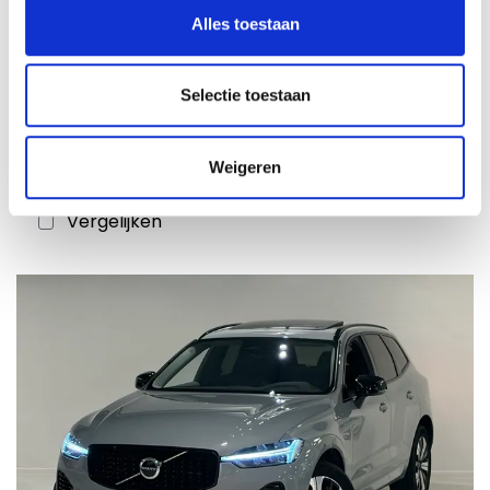
Alles toestaan
€ 46.400
94945
incl. BTW
Volvo XC60 Plus T6 AWD Plug-in hybrid
Selectie toestaan
Elektrisch/benzine Dark
15-05-2024
19872 km
Weigeren
Plug-in Hybride Benzine
Vergelijken