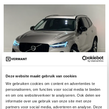
Deze website maakt gebruik van cookies
We gebruiken cookies om content en advertenties te
€ 49.900
personaliseren, om functies voor social media te bieden
97675
incl. BTW
en om ons websiteverkeer te analyseren. Ook delen we
Volvo XC60 Plus T6 AWD Plug-in hybrid
informatie over uw gebruik van onze site met onze
Elektrisch/benzine Dark
partners voor social media, adverteren en analyse. Deze