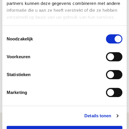
partners kunnen deze gegevens combineren met andere
informatie die u aan ze heeft verstrekt of die ze hebben
verzameld op basis van uw gebruik van hun services.
Toestemmingsselectie
€ 34.990
Noodzakelijk
€ 38.190
15427
incl. BTW
Kia K4 K4 GT Line 1.0 T-GDI 84,5 kW 115ch MHEV Prijs
Voorkeuren
inclusief overnamepremie
Automaat
2800 km
Statistieken
Benzine
Vergelijken
Marketing
Details tonen