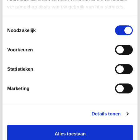
27848 km
Benzine
verzameld op basis van uw gebruik van hun services.
Vergelijken
Toestemmingsselectie
Noodzakelijk
Voorkeuren
Statistieken
Marketing
Details tonen
Alles toestaan
€ 30.400