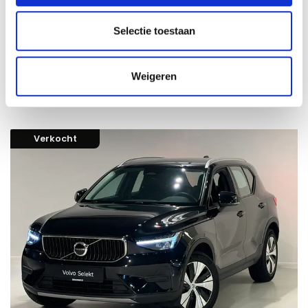
99200
incl. BTW
Volvo XC40 Core B3 Mild-hybride (MHEV) Benzine
Selectie toestaan
24-06-2025
Automaat
21666 km
Benzine
Weigeren
Vergelijken
Verkocht