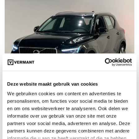
Deze website maakt gebruik van cookies
We gebruiken cookies om content en advertenties te
personaliseren, om functies voor social media te bieden
€ 29.990
en om ons websiteverkeer te analyseren. Ook delen we
98342
incl. BTW
informatie over uw gebruik van onze site met onze
Volvo XC40 Core B3 Mild-hybride (MHEV) Benzine
partners voor social media, adverteren en analyse. Deze
partners kunnen deze gegevens combineren met andere
23-06-2025
Automaat
informatie die u aan ze heeft verstrekt of die ze hebben