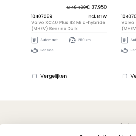
€ 37.950
€ 48.400
10407059
incl. BTW
10407
Volvo XC40 Plus B3 Mild-hybride
Volvo 
(MHEV) Benzine Dark
(MHEV)
Automaat
250 km
Au
Benzine
Ben
Vergelijken
Ve
Volg ons op