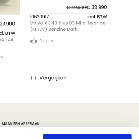
€ 38.990
€ 49.800
10620917
incl. BTW
Volvo XC40 Plus B3 Mild-hybride
29.900
(MHEV) Benzine Dark
cl. BTW
ybride
Benzine
km
Vergelijken
MAAK EEN AFSPRAAK
s
Volvo locaties
Polestar locaties
Kia locaties