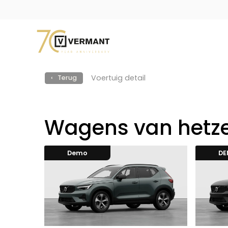
Voertuig detail
‹ Terug
Wagens van hetze
Demo
D