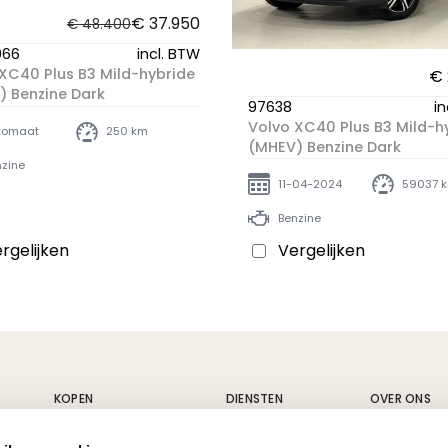
€ 37.950
€ 48.400
066
incl. BTW
XC40 Plus B3 Mild-hybride
€ 
 Benzine Dark
97638
in
Volvo XC40 Plus B3 Mild-h
tomaat
250 km
(MHEV) Benzine Dark
zine
11-04-2024
59037 
Benzine
rgelijken
Vergelijken
KOPEN
DIENSTEN
OVER ONS
Nieuwe wagens
Carrosserie
Geschiedeni
Tweedehands wagens
Fleet
Vacatures
Alle voertuigen
Volvo service
Nieuws