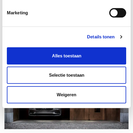
14-01-2025
Automaat
Marketing
5055 km
Elektrisch
Vergelijken
Details tonen
Alles toestaan
Selectie toestaan
Weigeren