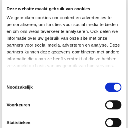
Deze website maakt gebruik van cookies
We gebruiken cookies om content en advertenties te
personaliseren, om functies voor social media te bieden
en om ons websiteverkeer te analyseren. Ook delen we
informatie over uw gebruik van onze site met onze
partners voor social media, adverteren en analyse. Deze
partners kunnen deze gegevens combineren met andere
informatie die u aan ze heeft verstrekt of die ze hebben
verzameld op basis van uw gebruik van hun services.
Toestemmingsselectie
Noodzakelijk
€ 84.900
Voorkeuren
97096
incl. BTW
Volvo EX90 Ultra Twin Motor Performance
Statistieken
Elektrisch 7 Zitplaatsen