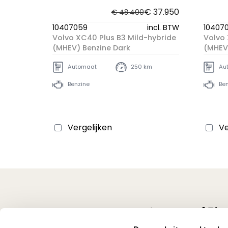
€ 37.950
€ 48.400
10407059
incl. BTW
10407
Volvo XC40 Plus B3 Mild-hybride
Volvo 
(MHEV) Benzine Dark
(MHEV)
Automaat
250 km
Au
Benzine
Ben
Vergelijken
Ve
Volg ons op