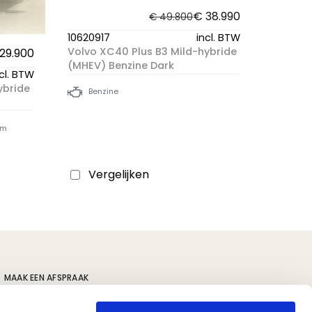
€ 38.990
€ 49.800
10620917
incl. BTW
Volvo XC40 Plus B3 Mild-hybride
29.900
(MHEV) Benzine Dark
cl. BTW
ybride
Benzine
km
Vergelijken
MAAK EEN AFSPRAAK
s
Volvo locaties
Polestar locaties
Kia locaties