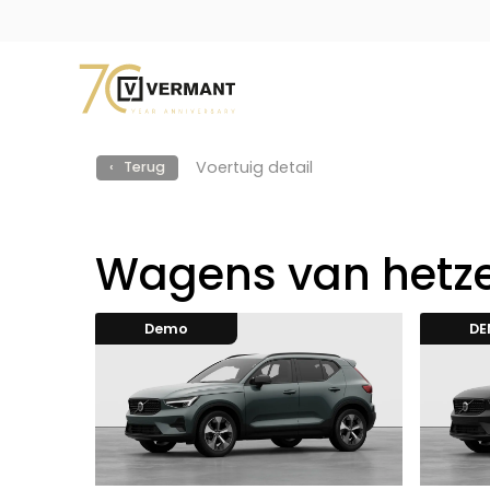
Voertuig detail
‹ Terug
Wagens van hetze
Demo
D