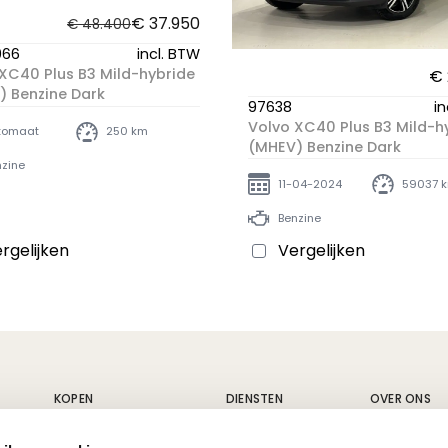
€ 37.950
€ 48.400
066
incl. BTW
XC40 Plus B3 Mild-hybride
€ 
 Benzine Dark
97638
in
Volvo XC40 Plus B3 Mild-h
tomaat
250 km
(MHEV) Benzine Dark
zine
11-04-2024
59037 
Benzine
rgelijken
Vergelijken
KOPEN
DIENSTEN
OVER ONS
Nieuwe wagens
Carrosserie
Geschiedeni
Tweedehands wagens
Fleet
Vacatures
Alle voertuigen
Volvo service
Nieuws