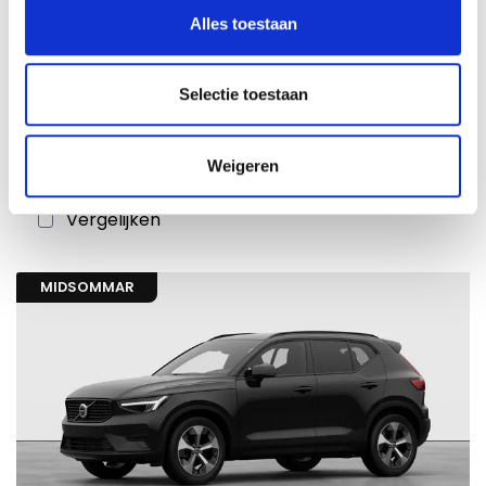
Alles toestaan
€ 29.900
97638
incl. BTW
Volvo XC40 Plus B3 Mild-hybride (MHEV) Benzine
Selectie toestaan
Dark
11-04-2024
59037 km
Weigeren
Benzine
Vergelijken
MIDSOMMAR