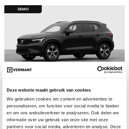
DEMO
€ 37.950
€ 48.400
10407066
incl. BTW
Deze website maakt gebruik van cookies
Volvo XC40 Plus B3 Mild-hybride (MHEV) Benzine
We gebruiken cookies om content en advertenties te
Dark
personaliseren, om functies voor social media te bieden
Automaat
250 km
en om ons websiteverkeer te analyseren. Ook delen we
informatie over uw gebruik van onze site met onze
Benzine
partners voor social media, adverteren en analyse. Deze