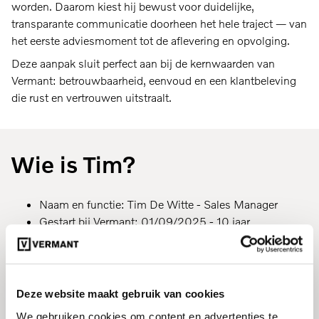
worden. Daarom kiest hij bewust voor duidelijke,
transparante communicatie doorheen het hele traject — van
het eerste adviesmoment tot de aflevering en opvolging.
Deze aanpak sluit perfect aan bij de kernwaarden van
Vermant: betrouwbaarheid, eenvoud en een klantbeleving
die rust en vertrouwen uitstraalt.
Wie is Tim?
Naam en functie: Tim De Witte - Sales Manager
Gestart bij Vermant: 01/09/2025 - 10 jaar
automotive ervaring
Familiale situatie: Getrouwd, papa van 2 kinderen
Hobby’s: Lekker eten, muziek & voetbal
Favoriete Volvo: P1800
Deze website maakt gebruik van cookies
We gebruiken cookies om content en advertenties te