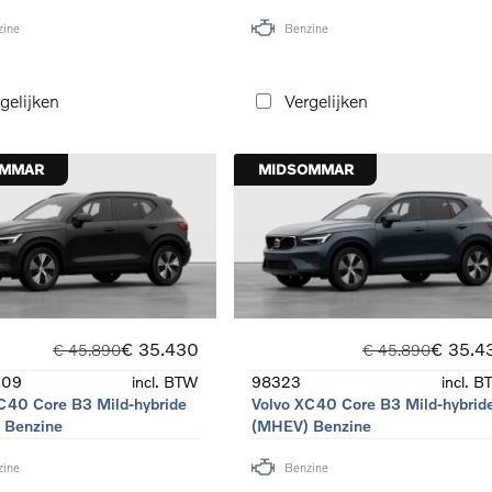
zine
Benzine
gelijken
Vergelijken
OMMAR
MIDSOMMAR
€ 35.430
€ 35.4
€ 45.890
€ 45.890
909
incl. BTW
98323
incl. 
C40 Core B3 Mild-hybride
Volvo XC40 Core B3 Mild-hybrid
 Benzine
(MHEV) Benzine
zine
Benzine