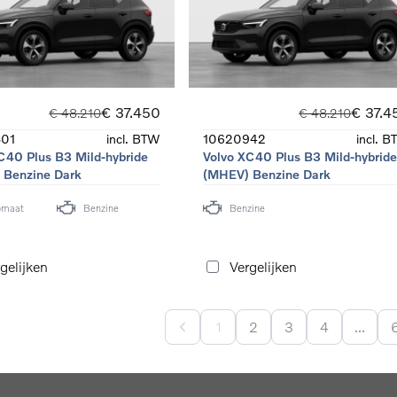
€ 37.450
€ 37.4
€ 48.210
€ 48.210
01
incl. BTW
10620942
incl. 
C40 Plus B3 Mild-hybride
Volvo XC40 Plus B3 Mild-hybrid
 Benzine Dark
(MHEV) Benzine Dark
omaat
Benzine
Benzine
gelijken
Vergelijken
1
2
3
4
...