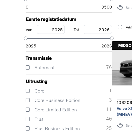
0
9500
Ben
Eerste registatiedatum
Ver
Van
Tot
MIDS
2025
2026
Transmissie
Automaat
76
Uitrusting
Core
1
Core Business Edition
3
10620
Volvo X
Core Limited Edition
11
(MHEV)
Plus
40
Ben
Plus Business Edition
25