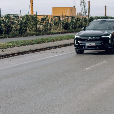
117
resulta
Staat
Demo
36
MIDS
Nieuw
81
Model
EC40
10
ES90
8
EX30
12
106067