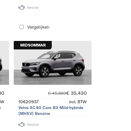
Benzine
Vergelijken
MIDSOMMAR
30
€ 35.430
€ 45.889
BTW
10620937
incl. BTW
e
Volvo XC40 Core B3 Mild-hybride
(MHEV) Benzine
Benzine