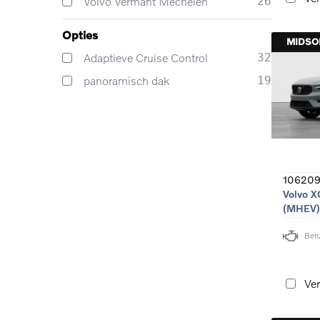
Volvo Vermant Mechelen
26
Opties
MIDS
Adaptieve Cruise Control
32
panoramisch dak
19
106209
Volvo X
(MHEV)
Ben
Ver