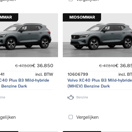
OMMAR
MIDSOMMAR
€ 36.850
€ 36.8
€ 47.509
€ 47.510
41
incl. BTW
10606799
incl. 
C40 Plus B3 Mild-hybride
Volvo XC40 Plus B3 Mild-hybrid
 Benzine Dark
(MHEV) Benzine Dark
zine
Benzine
gelijken
Vergelijken