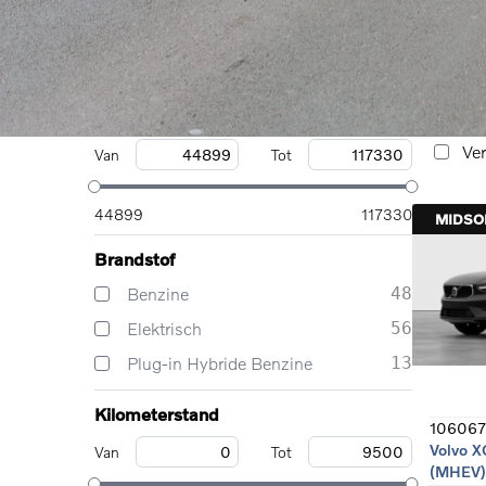
EX40
13
Volvo X
(MHEV)
EX60
4
Meer weergeven
29-
Prijs
Ben
Ver
Van
Tot
44899
117330
MIDS
Brandstof
Benzine
48
Elektrisch
56
Plug-in Hybride Benzine
13
Kilometerstand
106067
Volvo X
Van
Tot
(MHEV)