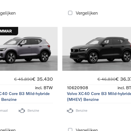
gelijken
Vergelijken
OMMAR
€ 35.430
€ 36.3
€ 45.890
€ 46.830
incl. BTW
10620908
incl. 
C40 Core B3 Mild-hybride
Volvo XC40 Core B3 Mild-hybrid
 Benzine
(MHEV) Benzine
omaat
Benzine
Benzine
gelijken
Vergelijken