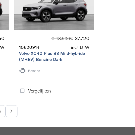
50
€ 37.720
€ 48.500
BTW
10620914
incl. BTW
e
Volvo XC40 Plus B3 Mild-hybride
(MHEV) Benzine Dark
Benzine
Vergelijken
6