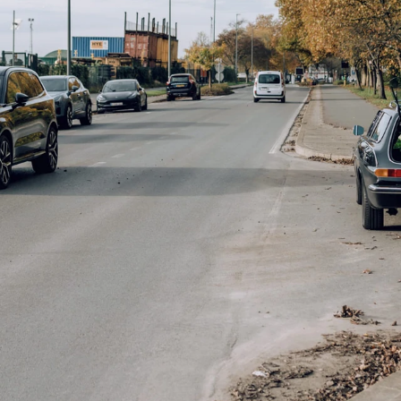
ten
OMMAR
Verkocht
€ 34.440
€ 34.4
€ 44.900
€ 44.900
35
incl. BTW
10606736
incl. 