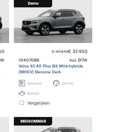
Demo
50
€ 37.450
€ 47.410
BTW
10407088
incl. BTW
Volvo XC40 Plus B3 Mild-hybride
(MHEV) Benzine Dark
Automaat
250 km
Benzine
Vergelijken
MIDSOMMAR