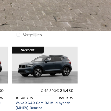
e
Volvo XC40 Core B3 Mild-hybride
(MHEV) Benzine
Automaat
Benzine
Vergelijken
Verkocht
30
€ 35.430
€ 45.890
BTW
10606795
incl. BTW
e
Volvo XC40 Core B3 Mild-hybride
(MHEV) Benzine