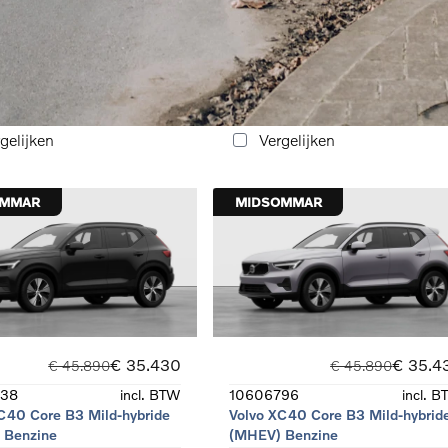
C40 Core B3 Mild-hybride
Volvo XC40 Core B3 Mild-hybrid
 Benzine
(MHEV) Benzine
07-2026
Automaat
Benzine
zine
gelijken
Vergelijken
OMMAR
MIDSOMMAR
€ 35.430
€ 35.4
€ 45.890
€ 45.890
38
incl. BTW
10606796
incl. 
C40 Core B3 Mild-hybride
Volvo XC40 Core B3 Mild-hybrid
 Benzine
(MHEV) Benzine