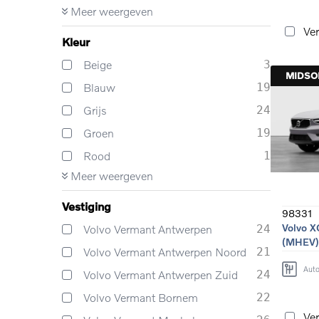
Meer weergeven
Ver
Kleur
Beige
3
MIDS
Blauw
19
Grijs
24
Groen
19
Rood
1
Meer weergeven
Vestiging
98331
Volvo X
Volvo Vermant Antwerpen
24
(MHEV)
Volvo Vermant Antwerpen Noord
21
Aut
Volvo Vermant Antwerpen Zuid
24
Volvo Vermant Bornem
22
Ver