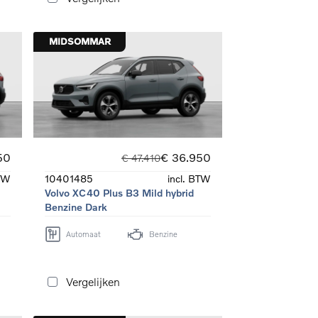
MIDSOMMAR
50
€ 36.950
€ 47.410
BTW
10401485
incl. BTW
e
Volvo XC40 Plus B3 Mild hybrid
Benzine Dark
Automaat
Benzine
Vergelijken