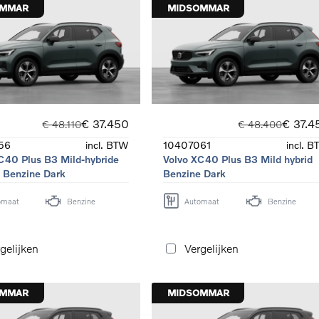
OMMAR
MIDSOMMAR
€ 37.450
€ 37.4
€ 48.110
€ 48.400
56
incl. BTW
10407061
incl. 
C40 Plus B3 Mild-hybride
Volvo XC40 Plus B3 Mild hybrid
 Benzine Dark
Benzine Dark
omaat
Benzine
Automaat
Benzine
gelijken
Vergelijken
OMMAR
MIDSOMMAR