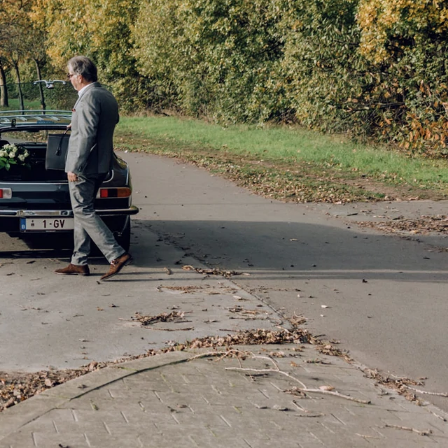
Sorteren op
Verkocht
40
€ 35.430
€ 45.890
BTW
97258
incl. BTW