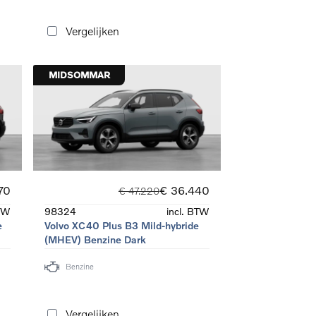
Vergelijken
MIDSOMMAR
70
€ 36.440
€ 47.220
BTW
98324
incl. BTW
e
Volvo XC40 Plus B3 Mild-hybride
(MHEV) Benzine Dark
Benzine
Vergelijken