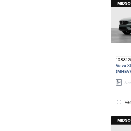
MIDS
103312
Volvo X
(MHEV)
Aut
Ver
MIDS