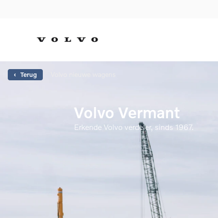
Volvo nieuwe wagens
‹ Terug
Volvo Vermant
Erkende Volvo verdeler, sinds 1967.